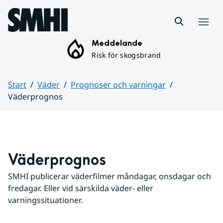
Hoppa till sidans innehåll
Meny
Meddelande
Risk för skogsbrand
Start
Väder
Prognoser och varningar
Väderprognos
Huvudinnehåll
Väderprognos
SMHI publicerar väderfilmer måndagar, onsdagar och 
fredagar. Eller vid särskilda väder- eller 
varningssituationer.