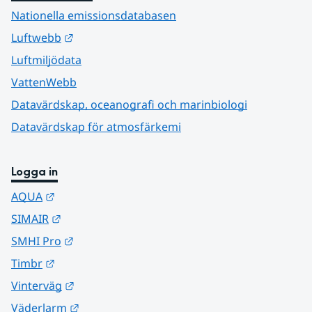
Nationella emissionsdatabasen
Länk till annan webbplats.
Luftwebb
Luftmiljödata
VattenWebb
Datavärdskap, oceanografi och marinbiologi
Datavärdskap för atmosfärkemi
Logga in
Länk till annan webbplats.
AQUA
Länk till annan webbplats.
SIMAIR
Länk till annan webbplats.
SMHI Pro
Länk till annan webbplats.
Timbr
Länk till annan webbplats.
Vinterväg
Länk till annan webbplats.
Väderlarm