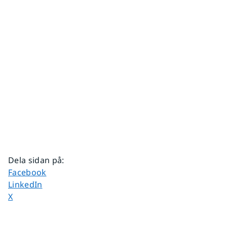
Dela sidan på
:
Dela sidan på
Facebook
Dela sidan på
LinkedIn
Dela sidan på
X