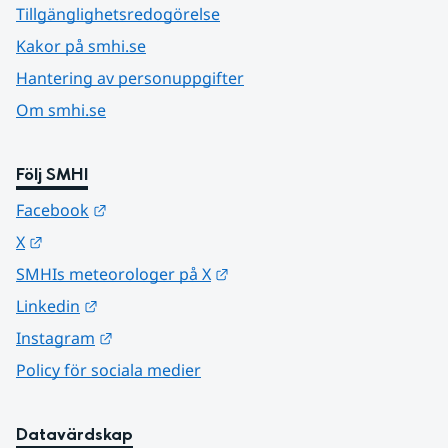
Tillgänglighetsredogörelse
Kakor på smhi.se
Hantering av personuppgifter
Om smhi.se
Följ SMHI
Länk till annan webbplats.
Facebook
Länk till annan webbplats.
X
Länk till annan webbplats.
SMHIs meteorologer på X
Länk till annan webbplats.
Linkedin
Länk till annan webbplats.
Instagram
Policy för sociala medier
Datavärdskap