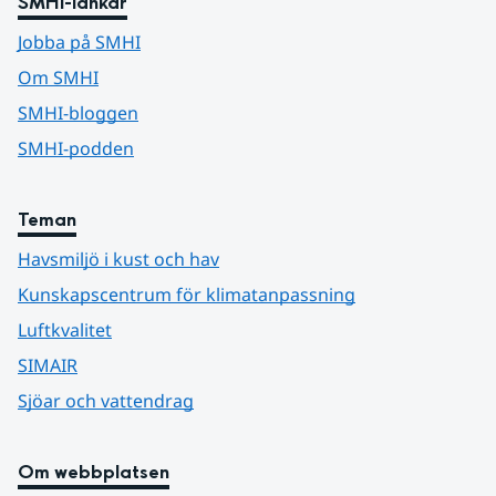
SMHI-länkar
Jobba på SMHI
Om SMHI
SMHI-bloggen
SMHI-podden
Teman
Havsmiljö i kust och hav
Kunskapscentrum för klimatanpassning
Luftkvalitet
SIMAIR
Sjöar och vattendrag
Om webbplatsen