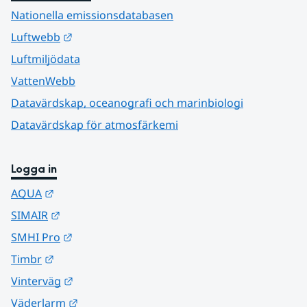
Nationella emissionsdatabasen
Länk till annan webbplats.
Luftwebb
Luftmiljödata
VattenWebb
Datavärdskap, oceanografi och marinbiologi
Datavärdskap för atmosfärkemi
Logga in
Länk till annan webbplats.
AQUA
Länk till annan webbplats.
SIMAIR
Länk till annan webbplats.
SMHI Pro
Länk till annan webbplats.
Timbr
Länk till annan webbplats.
Vinterväg
Länk till annan webbplats.
Väderlarm