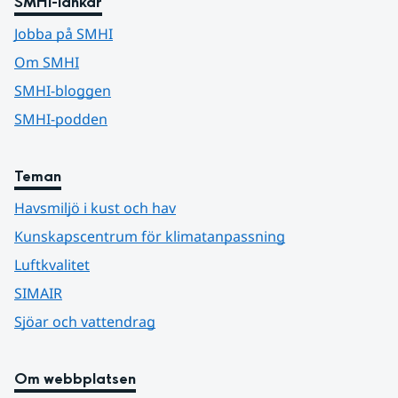
SMHI-länkar
Jobba på SMHI
Om SMHI
SMHI-bloggen
SMHI-podden
Teman
Havsmiljö i kust och hav
Kunskapscentrum för klimatanpassning
Luftkvalitet
SIMAIR
Sjöar och vattendrag
Om webbplatsen