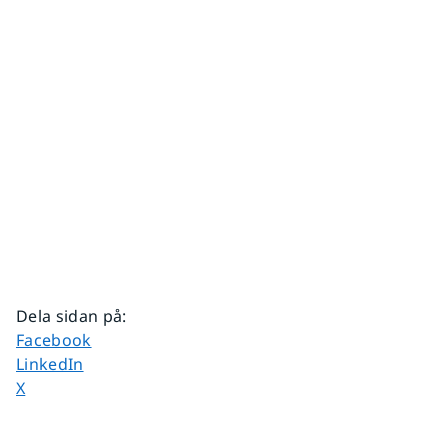
Dela sidan på
:
Dela sidan på
Facebook
Dela sidan på
LinkedIn
Dela sidan på
X