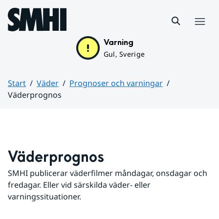
Hoppa till sidans innehåll
Meny
Varning
Gul, Sverige
Start
Väder
Prognoser och varningar
Väderprognos
Huvudinnehåll
Väderprognos
SMHI publicerar väderfilmer måndagar, onsdagar och 
fredagar. Eller vid särskilda väder- eller 
varningssituationer.