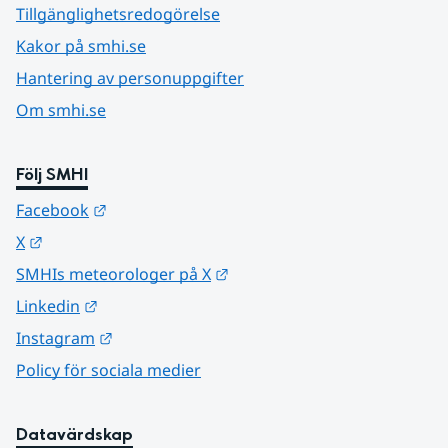
Tillgänglighetsredogörelse
Kakor på smhi.se
Hantering av personuppgifter
Om smhi.se
Följ SMHI
Länk till annan webbplats.
Facebook
Länk till annan webbplats.
X
Länk till annan webbplats.
SMHIs meteorologer på X
Länk till annan webbplats.
Linkedin
Länk till annan webbplats.
Instagram
Policy för sociala medier
Datavärdskap