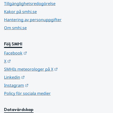
Tillgänglighetsredogörelse
Kakor på smhi.se
Hantering av personuppgifter
Om smhi.se
Följ SMHI
Länk till annan webbplats.
Facebook
Länk till annan webbplats.
X
Länk till annan webbplats.
SMHIs meteorologer på X
Länk till annan webbplats.
Linkedin
Länk till annan webbplats.
Instagram
Policy för sociala medier
Datavärdskap