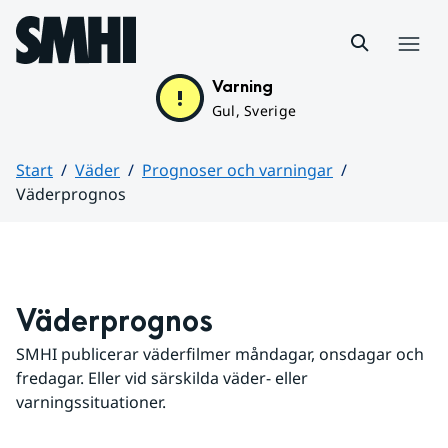
Hoppa till sidans innehåll
Meny
Varning
Gul, Sverige
Start
Väder
Prognoser och varningar
Väderprognos
Huvudinnehåll
Väderprognos
SMHI publicerar väderfilmer måndagar, onsdagar och 
fredagar. Eller vid särskilda väder- eller 
varningssituationer.