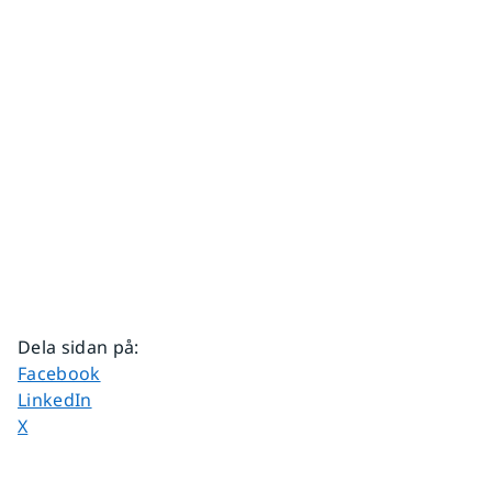
Dela sidan på
:
Dela sidan på
Facebook
Dela sidan på
LinkedIn
Dela sidan på
X