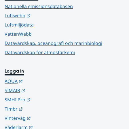
Nationella emissionsdatabasen
Länk till annan webbplats.
Luftwebb
Luftmiljödata
VattenWebb
Datavärdskap, oceanografi och marinbiologi
Datavärdskap för atmosfärkemi
Logga in
Länk till annan webbplats.
AQUA
Länk till annan webbplats.
SIMAIR
Länk till annan webbplats.
SMHI Pro
Länk till annan webbplats.
Timbr
Länk till annan webbplats.
Vinterväg
Länk till annan webbplats.
Väderlarm