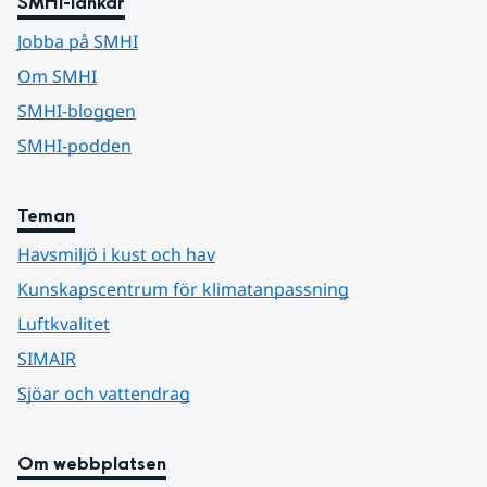
SMHI-länkar
Jobba på SMHI
Om SMHI
SMHI-bloggen
SMHI-podden
Teman
Havsmiljö i kust och hav
Kunskapscentrum för klimatanpassning
Luftkvalitet
SIMAIR
Sjöar och vattendrag
Om webbplatsen