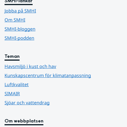
SMHI-länkar
Jobba på SMHI
Om SMHI
SMHI-bloggen
SMHI-podden
Teman
Havsmiljö i kust och hav
Kunskapscentrum för klimatanpassning
Luftkvalitet
SIMAIR
Sjöar och vattendrag
Om webbplatsen