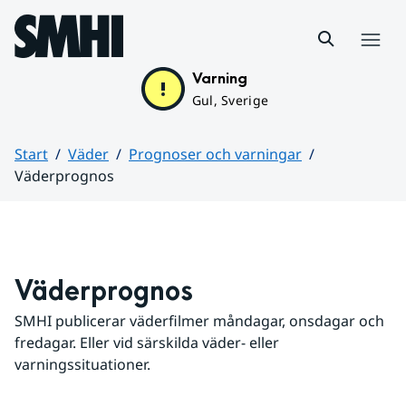
Hoppa till sidans innehåll
Meny
Varning
Gul, Sverige
Start
Väder
Prognoser och varningar
Väderprognos
Huvudinnehåll
Väderprognos
SMHI publicerar väderfilmer måndagar, onsdagar och 
fredagar. Eller vid särskilda väder- eller 
varningssituationer.