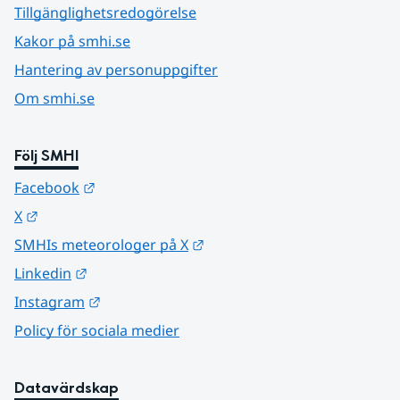
Tillgänglighetsredogörelse
Kakor på smhi.se
Hantering av personuppgifter
Om smhi.se
Följ SMHI
Länk till annan webbplats.
Facebook
Länk till annan webbplats.
X
Länk till annan webbplats.
SMHIs meteorologer på X
Länk till annan webbplats.
Linkedin
Länk till annan webbplats.
Instagram
Policy för sociala medier
Datavärdskap