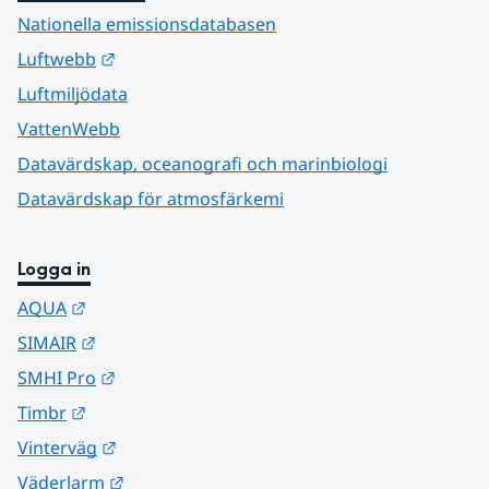
Nationella emissionsdatabasen
Länk till annan webbplats.
Luftwebb
Luftmiljödata
VattenWebb
Datavärdskap, oceanografi och marinbiologi
Datavärdskap för atmosfärkemi
Logga in
Länk till annan webbplats.
AQUA
Länk till annan webbplats.
SIMAIR
Länk till annan webbplats.
SMHI Pro
Länk till annan webbplats.
Timbr
Länk till annan webbplats.
Vinterväg
Länk till annan webbplats.
Väderlarm