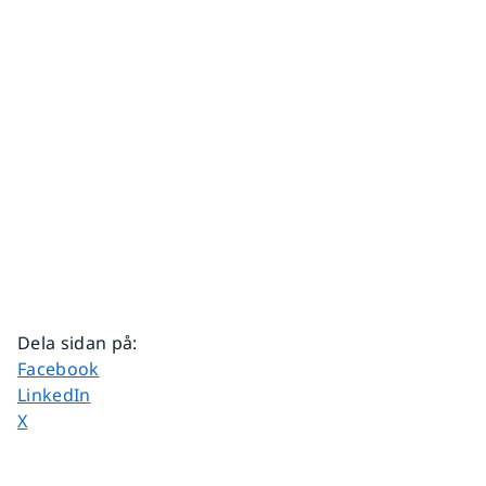
Dela sidan på
:
Dela sidan på
Facebook
Dela sidan på
LinkedIn
Dela sidan på
X