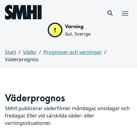
Hoppa till sidans innehåll
Meny
Varning
Gul, Sverige
Start
Väder
Prognoser och varningar
Väderprognos
Huvudinnehåll
Väderprognos
SMHI publicerar väderfilmer måndagar, onsdagar och 
fredagar. Eller vid särskilda väder- eller 
varningssituationer.