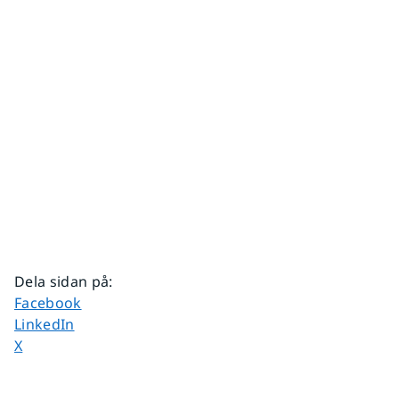
Dela sidan på
:
Dela sidan på
Facebook
Dela sidan på
LinkedIn
Dela sidan på
X