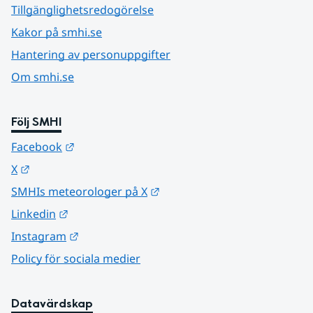
Tillgänglighetsredogörelse
Kakor på smhi.se
Hantering av personuppgifter
Om smhi.se
Följ SMHI
Länk till annan webbplats.
Facebook
Länk till annan webbplats.
X
Länk till annan webbplats.
SMHIs meteorologer på X
Länk till annan webbplats.
Linkedin
Länk till annan webbplats.
Instagram
Policy för sociala medier
Datavärdskap