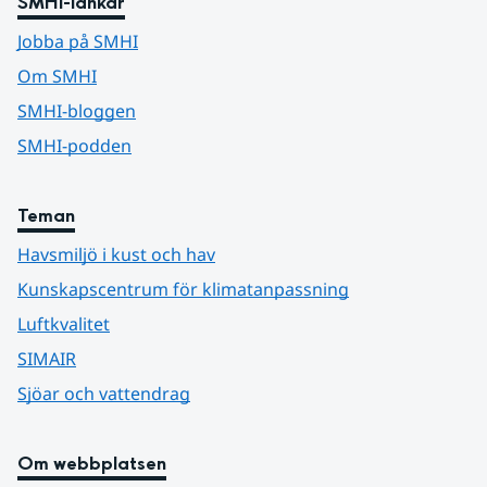
SMHI-länkar
Jobba på SMHI
Om SMHI
SMHI-bloggen
SMHI-podden
Teman
Havsmiljö i kust och hav
Kunskapscentrum för klimatanpassning
Luftkvalitet
SIMAIR
Sjöar och vattendrag
Om webbplatsen