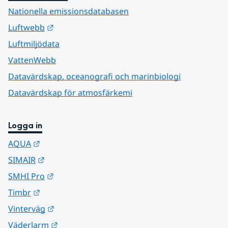
Nationella emissionsdatabasen
Länk till annan webbplats.
Luftwebb
Luftmiljödata
VattenWebb
Datavärdskap, oceanografi och marinbiologi
Datavärdskap för atmosfärkemi
Logga in
Länk till annan webbplats.
AQUA
Länk till annan webbplats.
SIMAIR
Länk till annan webbplats.
SMHI Pro
Länk till annan webbplats.
Timbr
Länk till annan webbplats.
Vinterväg
Länk till annan webbplats.
Väderlarm