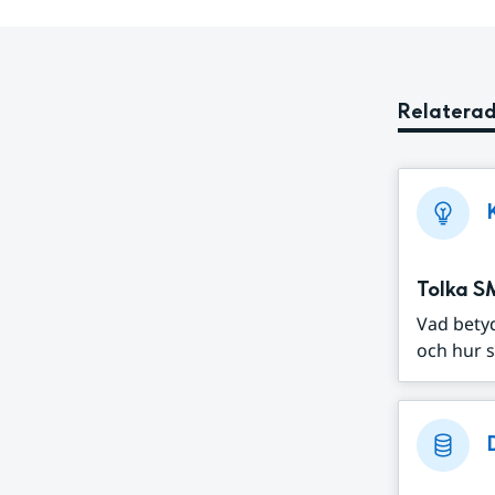
Relaterad
Tolka S
Vad bety
och hur s