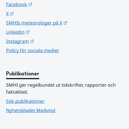
Länk till annan webbplats.
Facebook
Länk till annan webbplats.
X
Länk till annan webbplats.
SMHIs meteorologer på X
Länk till annan webbplats.
Linkedin
Länk till annan webbplats.
Instagram
Policy för sociala medier
Publikationer
SMHI ger regelbundet ut tidskrifter, rapporter och 
faktablad.
Sök publikationer
Nyhetsbladet Medvind