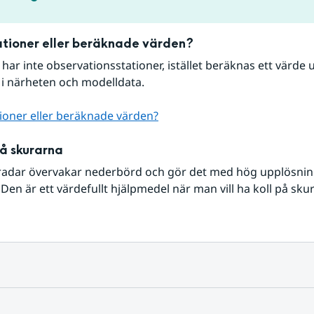
tioner eller beräknade värden?
r har inte observationsstationer, istället beräknas ett värde u
 i närheten och modelldata.
ioner eller beräknade värden?
på skurarna
radar övervakar nederbörd och gör det med hög upplösning 
Den är ett värdefullt hjälpmedel när man vill ha koll på sku