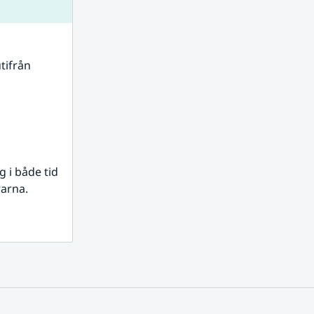
tifrån 
i både tid 
rarna.