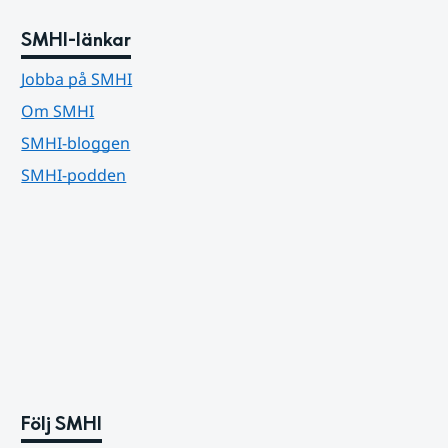
SMHI-länkar
Jobba på SMHI
Om SMHI
SMHI-bloggen
SMHI-podden
Följ SMHI