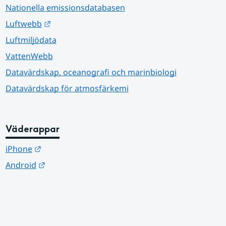
Nationella emissionsdatabasen
Länk till annan webbplats.
Luftwebb
Luftmiljödata
VattenWebb
Datavärdskap, oceanografi och marinbiologi
Datavärdskap för atmosfärkemi
Väderappar
Länk till annan webbplats.
iPhone
Länk till annan webbplats.
Android