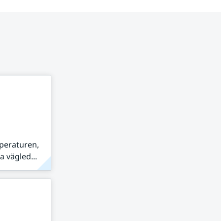
peraturen,
 vägled...