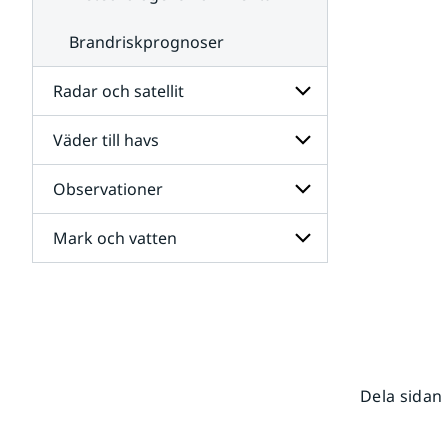
Brandriskprognoser
Radar och satellit
Väder till havs
Undersidor
för
Radar
Observationer
Undersidor
och
för
satellit
Väder
Mark och vatten
Undersidor
till
för
havs
Observationer
Undersidor
för
Mark
och
vatten
Dela sidan