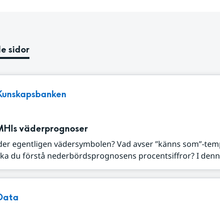
e sidor
Kunskapsbanken
MHIs väderprognoser
der egentligen vädersymbolen? Vad avser ”känns som”-tem
ka du förstå nederbördsprognosens procentsiffror? I denna
Data