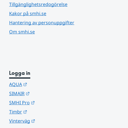
Tillgänglighetsredogörelse
Kakor på smhi.se
Hantering av personuppgifter
Om smhi.se
Logga in
Länk till annan webbplats.
AQUA
Länk till annan webbplats.
SIMAIR
Länk till annan webbplats.
SMHI Pro
Länk till annan webbplats.
Timbr
Länk till annan webbplats.
Vinterväg