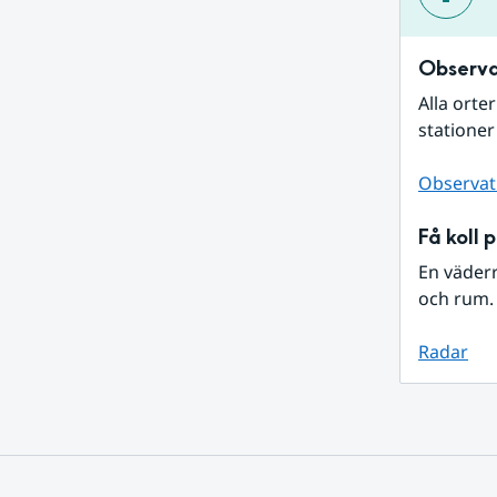
Observa
Alla orte
stationer
Observat
Få koll 
En väder
och rum. 
Radar