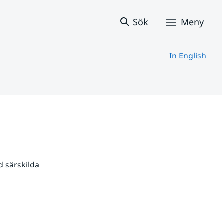
Sök
Meny
In English
 särskilda 