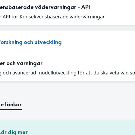
ensbaserade vädervarningar - API
r API för Konsekvensbaserade vädervarningar
Forskning och utveckling
er och varningar
 och avancerad modellutveckling för att du ska veta vad s
e länkar
Lär dig mer