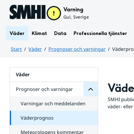
Hoppa till sidans innehåll
Varning
Gul, Sverige
Väder
Klimat
Data
Professionella tjänster
Start
Väder
Prognoser och varningar
Väderpr
varningar
och
Huvudinnehåll
Prognoser
för
Undersidor
Väder
Väde
Prognoser och varningar
SMHI public
Varningar och meddelanden
väder- eller
Väderprognos
Meteorologens kommentar