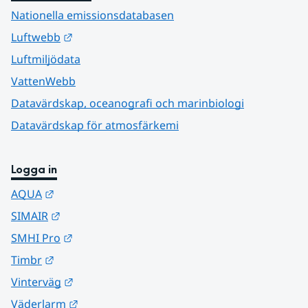
Nationella emissionsdatabasen
Länk till annan webbplats.
Luftwebb
Luftmiljödata
VattenWebb
Datavärdskap, oceanografi och marinbiologi
Datavärdskap för atmosfärkemi
Logga in
Länk till annan webbplats.
AQUA
Länk till annan webbplats.
SIMAIR
Länk till annan webbplats.
SMHI Pro
Länk till annan webbplats.
Timbr
Länk till annan webbplats.
Vinterväg
Länk till annan webbplats.
Väderlarm