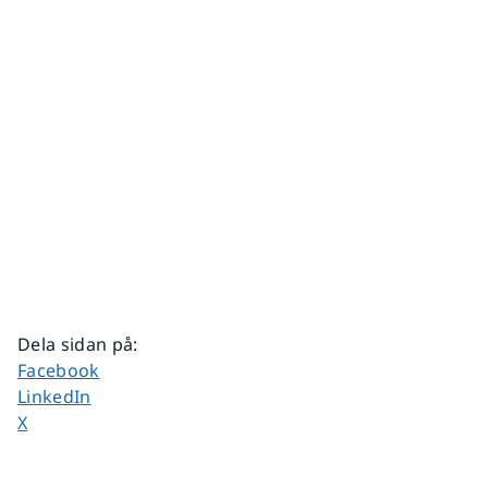
Dela sidan på
:
Dela sidan på
Facebook
Dela sidan på
LinkedIn
Dela sidan på
X