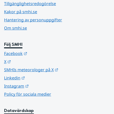
Tillgänglighetsredogörelse
Kakor på smhi.se
Hantering av personuppgifter
Om smhi.se
Följ SMHI
Länk till annan webbplats.
Facebook
Länk till annan webbplats.
X
Länk till annan webbplats.
SMHIs meteorologer på X
Länk till annan webbplats.
Linkedin
Länk till annan webbplats.
Instagram
Policy för sociala medier
Datavärdskap