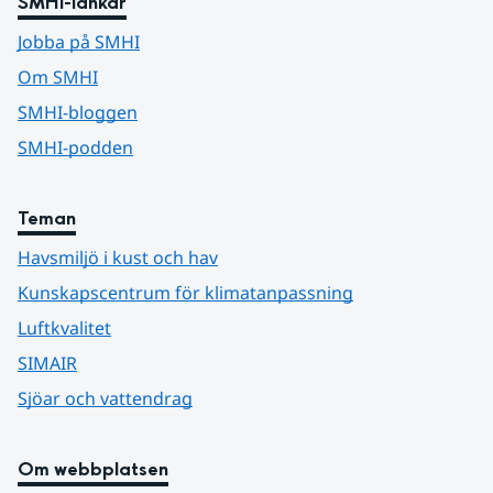
SMHI-länkar
Jobba på SMHI
Om SMHI
SMHI-bloggen
SMHI-podden
Teman
Havsmiljö i kust och hav
Kunskapscentrum för klimatanpassning
Luftkvalitet
SIMAIR
Sjöar och vattendrag
Om webbplatsen