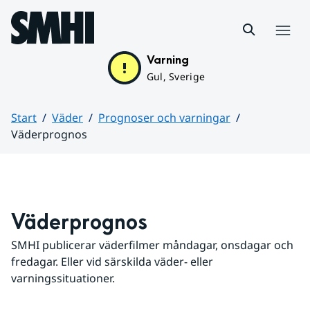
Hoppa till sidans innehåll
Meny
Varning
Gul, Sverige
Start
Väder
Prognoser och varningar
Väderprognos
Huvudinnehåll
Väderprognos
SMHI publicerar väderfilmer måndagar, onsdagar och 
fredagar. Eller vid särskilda väder- eller 
varningssituationer.