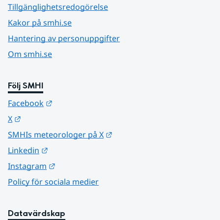
Tillgänglighetsredogörelse
Kakor på smhi.se
Hantering av personuppgifter
Om smhi.se
Följ SMHI
Länk till annan webbplats.
Facebook
Länk till annan webbplats.
X
Länk till annan webbplats.
SMHIs meteorologer på X
Länk till annan webbplats.
Linkedin
Länk till annan webbplats.
Instagram
Policy för sociala medier
Datavärdskap