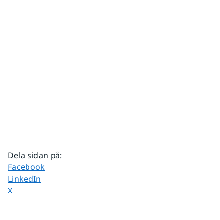
Dela sidan på
:
Dela sidan på
Facebook
Dela sidan på
LinkedIn
Dela sidan på
X