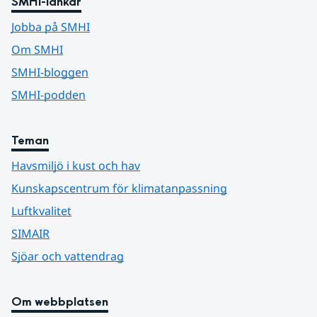
SMHI-länkar
Jobba på SMHI
Om SMHI
SMHI-bloggen
SMHI-podden
Teman
Havsmiljö i kust och hav
Kunskapscentrum för klimatanpassning
Luftkvalitet
SIMAIR
Sjöar och vattendrag
Om webbplatsen