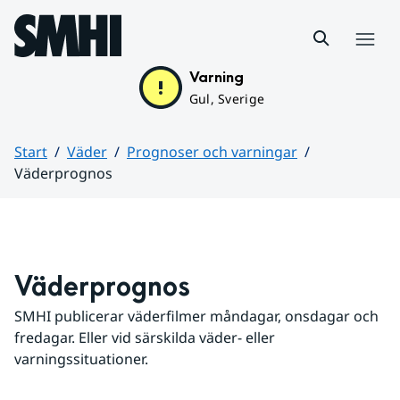
Hoppa till sidans innehåll
Meny
Varning
Gul, Sverige
Start
Väder
Prognoser och varningar
Väderprognos
Huvudinnehåll
Väderprognos
SMHI publicerar väderfilmer måndagar, onsdagar och 
fredagar. Eller vid särskilda väder- eller 
varningssituationer.