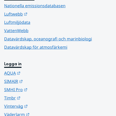
Nationella emissionsdatabasen
Länk till annan webbplats.
Luftwebb
Luftmiljödata
VattenWebb
Datavärdskap, oceanografi och marinbiologi
Datavärdskap för atmosfärkemi
Logga in
Länk till annan webbplats.
AQUA
Länk till annan webbplats.
SIMAIR
Länk till annan webbplats.
SMHI Pro
Länk till annan webbplats.
Timbr
Länk till annan webbplats.
Vinterväg
Länk till annan webbplats.
Väderlarm