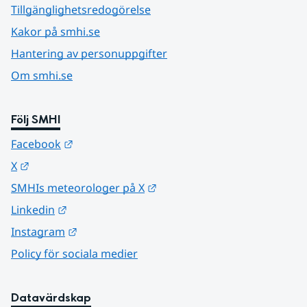
Tillgänglighetsredogörelse
Kakor på smhi.se
Hantering av personuppgifter
Om smhi.se
Följ SMHI
Länk till annan webbplats.
Facebook
Länk till annan webbplats.
X
Länk till annan webbplats.
SMHIs meteorologer på X
Länk till annan webbplats.
Linkedin
Länk till annan webbplats.
Instagram
Policy för sociala medier
Datavärdskap