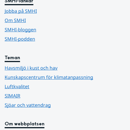
SMHI-länkar
Jobba på SMHI
Om SMHI
SMHI-bloggen
SMHI-podden
Teman
Havsmiljö i kust och hav
Kunskapscentrum för klimatanpassning
Luftkvalitet
SIMAIR
Sjöar och vattendrag
Om webbplatsen