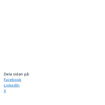
Dela sidan på
:
Dela sidan på
Facebook
Dela sidan på
LinkedIn
Dela sidan på
X