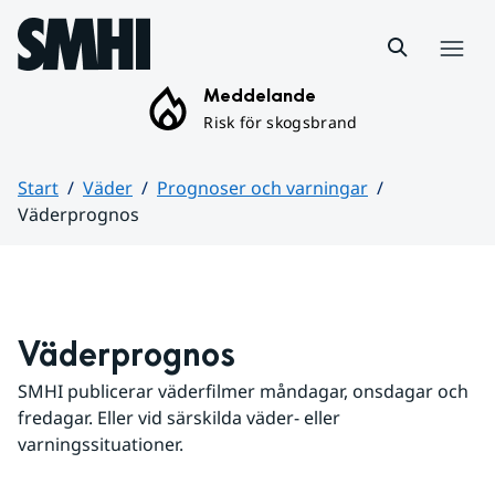
Hoppa till sidans innehåll
Meny
Meddelande
Risk för skogsbrand
Start
Väder
Prognoser och varningar
Väderprognos
Huvudinnehåll
Väderprognos
SMHI publicerar väderfilmer måndagar, onsdagar och 
fredagar. Eller vid särskilda väder- eller 
varningssituationer.