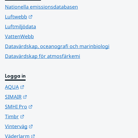
Nationella emissionsdatabasen
Länk till annan webbplats.
Luftwebb
Luftmiljödata
VattenWebb
Datavärdskap, oceanografi och marinbiologi
Datavärdskap för atmosfärkemi
Logga in
Länk till annan webbplats.
AQUA
Länk till annan webbplats.
SIMAIR
Länk till annan webbplats.
SMHI Pro
Länk till annan webbplats.
Timbr
Länk till annan webbplats.
Vinterväg
Länk till annan webbplats.
Väderlarm