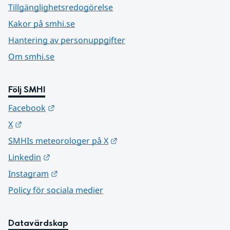
Tillgänglighetsredogörelse
Kakor på smhi.se
Hantering av personuppgifter
Om smhi.se
Följ SMHI
Länk till annan webbplats.
Facebook
Länk till annan webbplats.
X
Länk till annan webbplats.
SMHIs meteorologer på X
Länk till annan webbplats.
Linkedin
Länk till annan webbplats.
Instagram
Policy för sociala medier
Datavärdskap