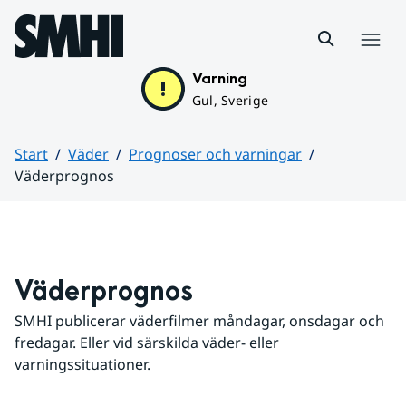
Hoppa till sidans innehåll
Meny
Varning
Gul, Sverige
Start
Väder
Prognoser och varningar
Väderprognos
Huvudinnehåll
Väderprognos
SMHI publicerar väderfilmer måndagar, onsdagar och 
fredagar. Eller vid särskilda väder- eller 
varningssituationer.