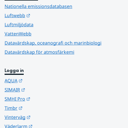
Nationella emissionsdatabasen
Länk till annan webbplats.
Luftwebb
Luftmiljödata
VattenWebb
Datavärdskap, oceanografi och marinbiologi
Datavärdskap för atmosfärkemi
Logga in
Länk till annan webbplats.
AQUA
Länk till annan webbplats.
SIMAIR
Länk till annan webbplats.
SMHI Pro
Länk till annan webbplats.
Timbr
Länk till annan webbplats.
Vinterväg
Länk till annan webbplats.
Väderlarm