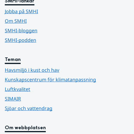
SMHI-länkar
Jobba på SMHI
Om SMHI
SMHI-bloggen
SMHI-podden
Teman
Havsmiljö i kust och hav
Kunskapscentrum för klimatanpassning
Luftkvalitet
SIMAIR
Sjöar och vattendrag
Om webbplatsen