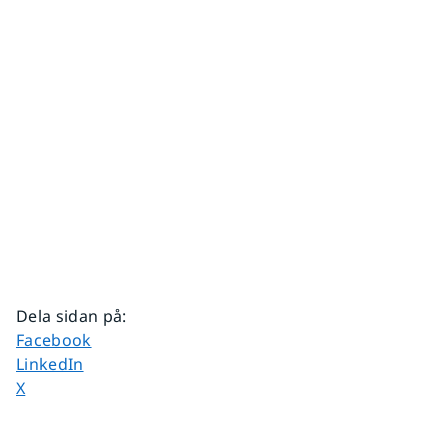
Dela sidan på
:
Dela sidan på
Facebook
Dela sidan på
LinkedIn
Dela sidan på
X