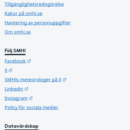
Tillgänglighetsredogörelse
Kakor på smhi.se
Hantering av personuppgifter
Om smhi.se
Följ SMHI
Länk till annan webbplats.
Facebook
Länk till annan webbplats.
X
Länk till annan webbplats.
SMHIs meteorologer på X
Länk till annan webbplats.
Linkedin
Länk till annan webbplats.
Instagram
Policy för sociala medier
Datavärdskap