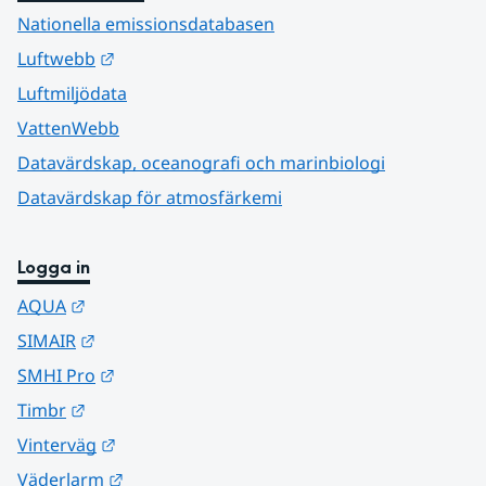
Nationella emissionsdatabasen
Länk till annan webbplats.
Luftwebb
Luftmiljödata
VattenWebb
Datavärdskap, oceanografi och marinbiologi
Datavärdskap för atmosfärkemi
Logga in
Länk till annan webbplats.
AQUA
Länk till annan webbplats.
SIMAIR
Länk till annan webbplats.
SMHI Pro
Länk till annan webbplats.
Timbr
Länk till annan webbplats.
Vinterväg
Länk till annan webbplats.
Väderlarm