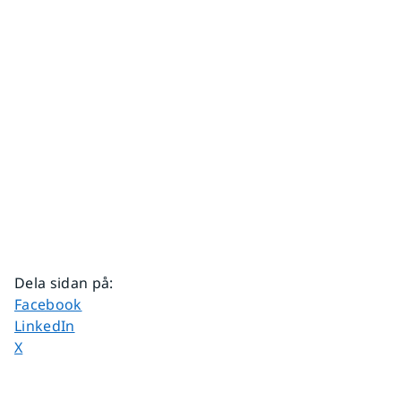
Dela sidan på
:
Dela sidan på
Facebook
Dela sidan på
LinkedIn
Dela sidan på
X