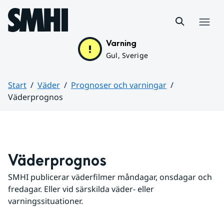
Hoppa till sidans innehåll
Meny
Varning
Gul, Sverige
Start
Väder
Prognoser och varningar
Väderprognos
Huvudinnehåll
Väderprognos
SMHI publicerar väderfilmer måndagar, onsdagar och 
fredagar. Eller vid särskilda väder- eller 
varningssituationer.