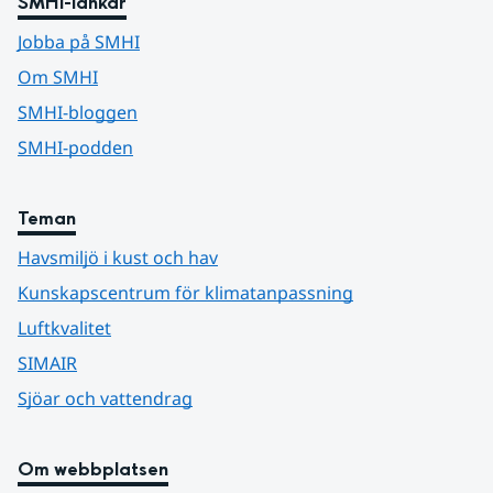
SMHI-länkar
Jobba på SMHI
Om SMHI
SMHI-bloggen
SMHI-podden
Teman
Havsmiljö i kust och hav
Kunskapscentrum för klimatanpassning
Luftkvalitet
SIMAIR
Sjöar och vattendrag
Om webbplatsen