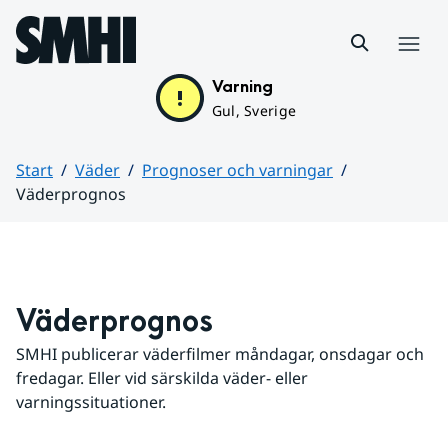
Hoppa till sidans innehåll
Meny
Varning
Gul, Sverige
Start
Väder
Prognoser och varningar
Väderprognos
Huvudinnehåll
Väderprognos
SMHI publicerar väderfilmer måndagar, onsdagar och 
fredagar. Eller vid särskilda väder- eller 
varningssituationer.