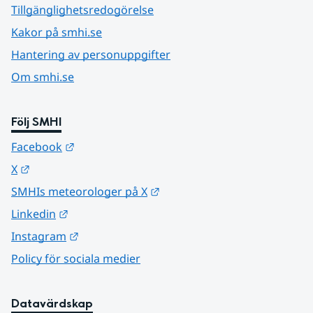
Tillgänglighetsredogörelse
Kakor på smhi.se
Hantering av personuppgifter
Om smhi.se
Följ SMHI
Länk till annan webbplats.
Facebook
Länk till annan webbplats.
X
Länk till annan webbplats.
SMHIs meteorologer på X
Länk till annan webbplats.
Linkedin
Länk till annan webbplats.
Instagram
Policy för sociala medier
Datavärdskap