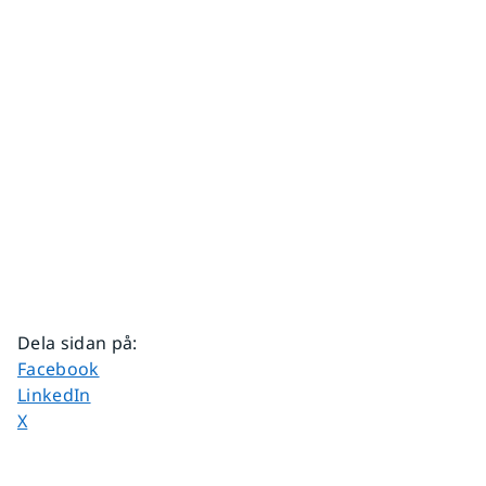
Dela sidan på
:
Dela sidan på
Facebook
Dela sidan på
LinkedIn
Dela sidan på
X