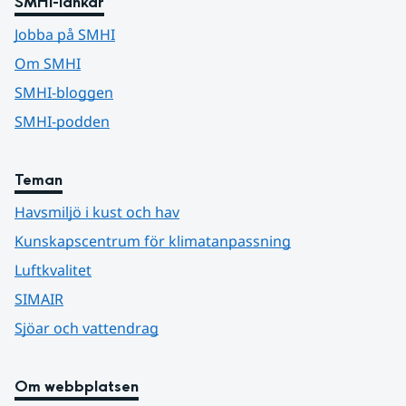
SMHI-länkar
Jobba på SMHI
Om SMHI
SMHI-bloggen
SMHI-podden
Teman
Havsmiljö i kust och hav
Kunskapscentrum för klimatanpassning
Luftkvalitet
SIMAIR
Sjöar och vattendrag
Om webbplatsen