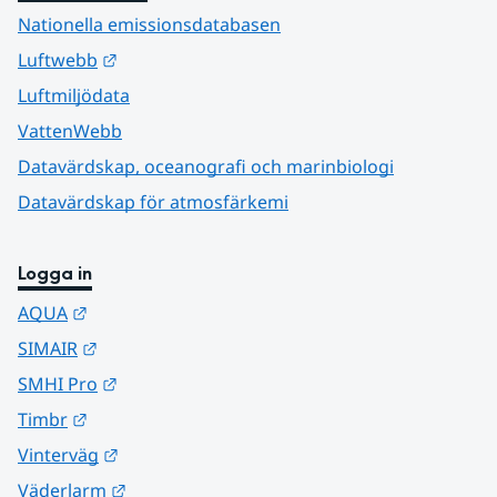
Nationella emissionsdatabasen
Länk till annan webbplats.
Luftwebb
Luftmiljödata
VattenWebb
Datavärdskap, oceanografi och marinbiologi
Datavärdskap för atmosfärkemi
Logga in
Länk till annan webbplats.
AQUA
Länk till annan webbplats.
SIMAIR
Länk till annan webbplats.
SMHI Pro
Länk till annan webbplats.
Timbr
Länk till annan webbplats.
Vinterväg
Länk till annan webbplats.
Väderlarm