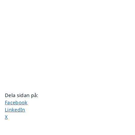
Dela sidan på
:
Dela sidan på
Facebook
Dela sidan på
LinkedIn
Dela sidan på
X