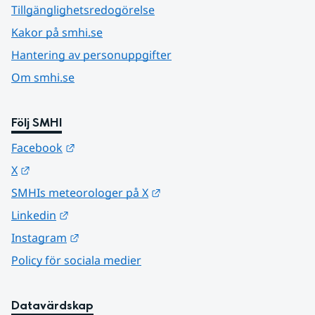
Tillgänglighetsredogörelse
Kakor på smhi.se
Hantering av personuppgifter
Om smhi.se
Följ SMHI
Länk till annan webbplats.
Facebook
Länk till annan webbplats.
X
Länk till annan webbplats.
SMHIs meteorologer på X
Länk till annan webbplats.
Linkedin
Länk till annan webbplats.
Instagram
Policy för sociala medier
Datavärdskap