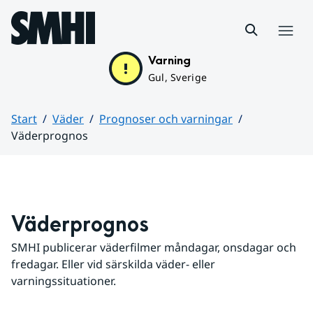
Hoppa till sidans innehåll
Meny
Varning
Gul, Sverige
Start
Väder
Prognoser och varningar
Väderprognos
Huvudinnehåll
Väderprognos
SMHI publicerar väderfilmer måndagar, onsdagar och 
fredagar. Eller vid särskilda väder- eller 
varningssituationer.