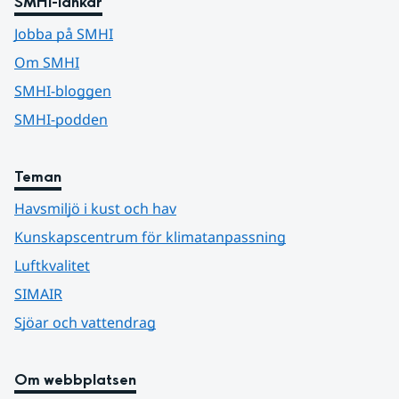
SMHI-länkar
Jobba på SMHI
Om SMHI
SMHI-bloggen
SMHI-podden
Teman
Havsmiljö i kust och hav
Kunskapscentrum för klimatanpassning
Luftkvalitet
SIMAIR
Sjöar och vattendrag
Om webbplatsen