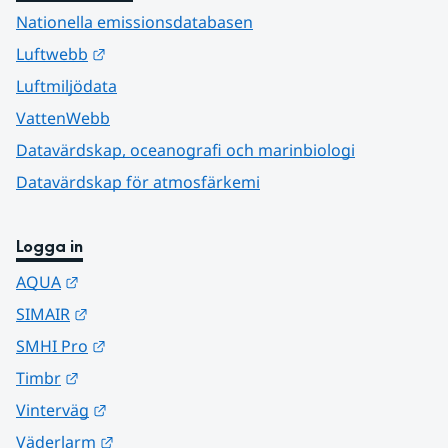
Nationella emissionsdatabasen
Länk till annan webbplats.
Luftwebb
Luftmiljödata
VattenWebb
Datavärdskap, oceanografi och marinbiologi
Datavärdskap för atmosfärkemi
Logga in
Länk till annan webbplats.
AQUA
Länk till annan webbplats.
SIMAIR
Länk till annan webbplats.
SMHI Pro
Länk till annan webbplats.
Timbr
Länk till annan webbplats.
Vinterväg
Länk till annan webbplats.
Väderlarm