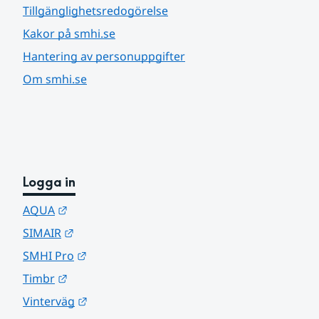
Tillgänglighetsredogörelse
Kakor på smhi.se
Hantering av personuppgifter
Om smhi.se
Logga in
Länk till annan webbplats.
AQUA
Länk till annan webbplats.
SIMAIR
Länk till annan webbplats.
SMHI Pro
Länk till annan webbplats.
Timbr
Länk till annan webbplats.
Vinterväg