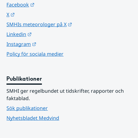
Länk till annan webbplats.
Facebook
Länk till annan webbplats.
X
Länk till annan webbplats.
SMHIs meteorologer på X
Länk till annan webbplats.
Linkedin
Länk till annan webbplats.
Instagram
Policy för sociala medier
Publikationer
SMHI ger regelbundet ut tidskrifter, rapporter och 
faktablad.
Sök publikationer
Nyhetsbladet Medvind