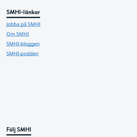
SMHI-länkar
Jobba på SMHI
Om SMHI
SMHI-bloggen
SMHI-podden
Följ SMHI