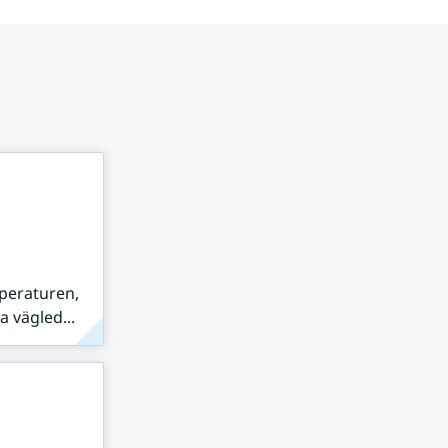
peraturen,
 vägled...