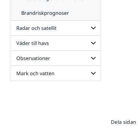
Brandriskprognoser
Radar och satellit
Väder till havs
Undersidor
för
Radar
Observationer
Undersidor
och
för
satellit
Väder
Mark och vatten
Undersidor
till
för
havs
Observationer
Undersidor
för
Mark
och
vatten
Dela sidan