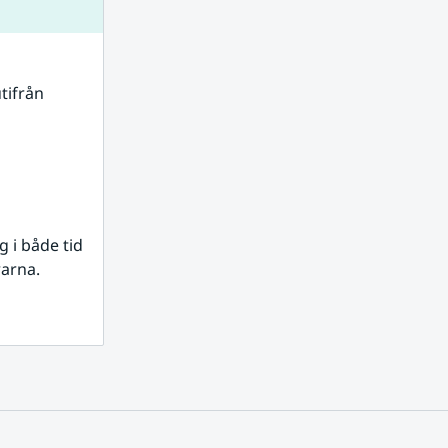
tifrån 
i både tid 
rarna.