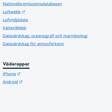
Nationella emissionsdatabasen
Länk till annan webbplats.
Luftwebb
Luftmiljödata
VattenWebb
Datavärdskap, oceanografi och marinbiologi
Datavärdskap för atmosfärkemi
Väderappar
Länk till annan webbplats.
iPhone
Länk till annan webbplats.
Android