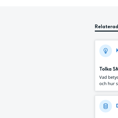
Relaterad
Tolka S
Vad bety
och hur s