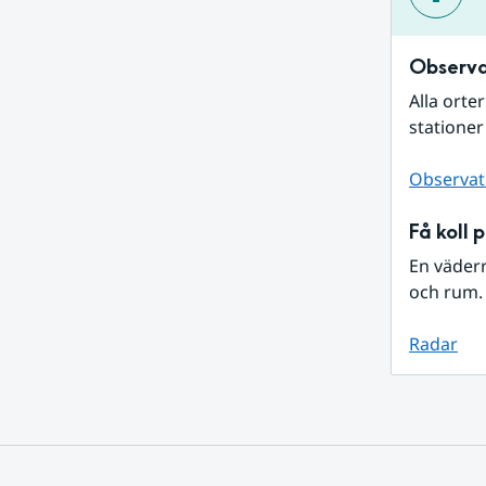
Observa
Alla orte
stationer
Observat
Få koll 
En väder
och rum. 
Radar