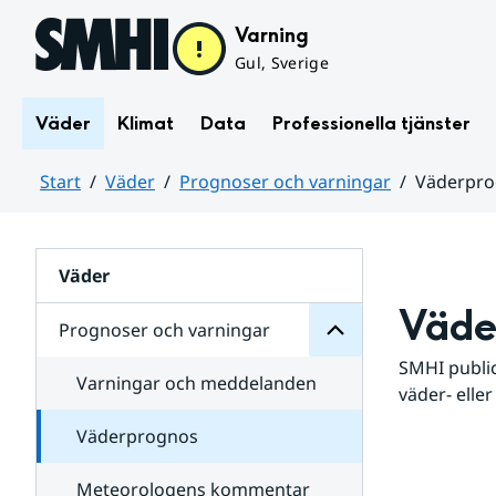
Hoppa till sidans innehåll
Varning
Gul, Sverige
Väder
Klimat
Data
Professionella tjänster
Start
Väder
Prognoser och varningar
Väderpr
varningar
och
Huvudinnehåll
Prognoser
för
Undersidor
Väder
Väde
Prognoser och varningar
SMHI public
Varningar och meddelanden
väder- eller
Väderprognos
Meteorologens kommentar