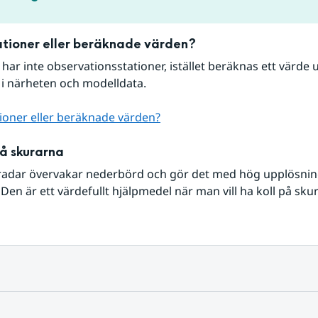
tioner eller beräknade värden?
r har inte observationsstationer, istället beräknas ett värde u
 i närheten och modelldata.
ioner eller beräknade värden?
på skurarna
radar övervakar nederbörd och gör det med hög upplösning 
Den är ett värdefullt hjälpmedel när man vill ha koll på sku