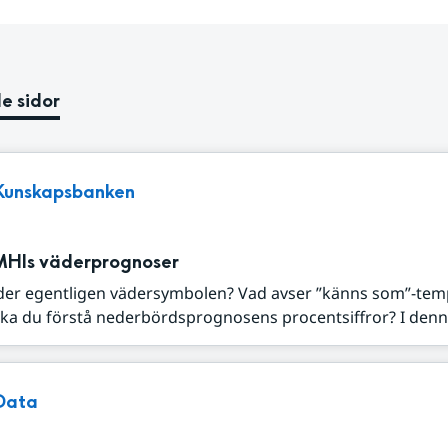
e sidor
Kunskapsbanken
MHIs väderprognoser
der egentligen vädersymbolen? Vad avser ”känns som”-tem
ka du förstå nederbördsprognosens procentsiffror? I denna
Data