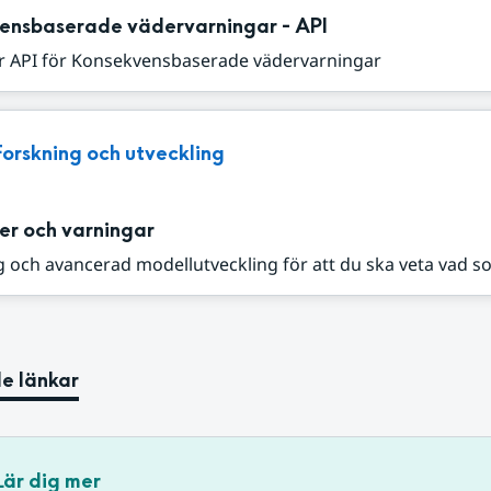
ensbaserade vädervarningar - API
r API för Konsekvensbaserade vädervarningar
Forskning och utveckling
er och varningar
 och avancerad modellutveckling för att du ska veta vad s
e länkar
Lär dig mer