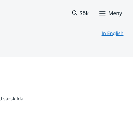
Sök
Meny
In English
 särskilda 