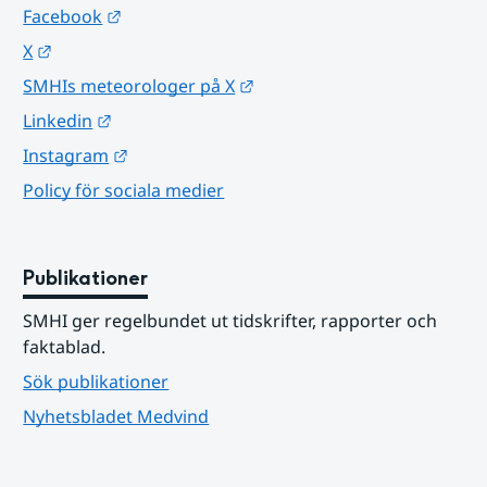
Länk till annan webbplats.
Facebook
Länk till annan webbplats.
X
Länk till annan webbplats.
SMHIs meteorologer på X
Länk till annan webbplats.
Linkedin
Länk till annan webbplats.
Instagram
Policy för sociala medier
Publikationer
SMHI ger regelbundet ut tidskrifter, rapporter och 
faktablad.
Sök publikationer
Nyhetsbladet Medvind