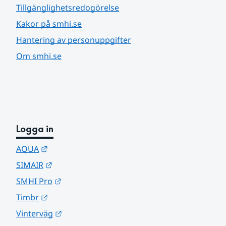
Tillgänglighetsredogörelse
Kakor på smhi.se
Hantering av personuppgifter
Om smhi.se
Logga in
Länk till annan webbplats.
AQUA
Länk till annan webbplats.
SIMAIR
Länk till annan webbplats.
SMHI Pro
Länk till annan webbplats.
Timbr
Länk till annan webbplats.
Vinterväg