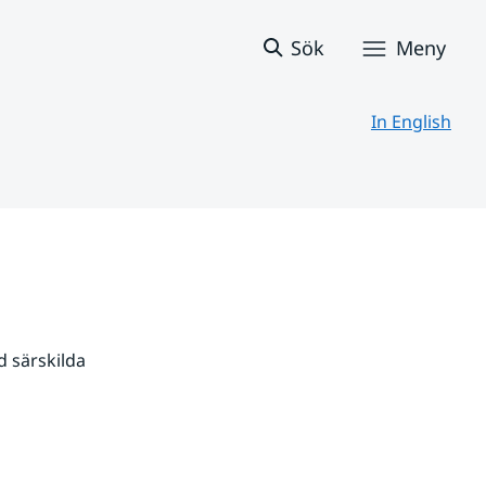
Sök
Meny
In English
 särskilda 