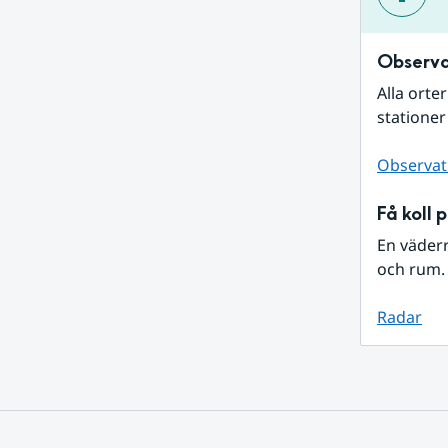
Observa
Alla orte
stationer
Observat
Få koll 
En väder
och rum. 
Radar