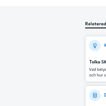
Relaterad
Tolka S
Vad bety
och hur s