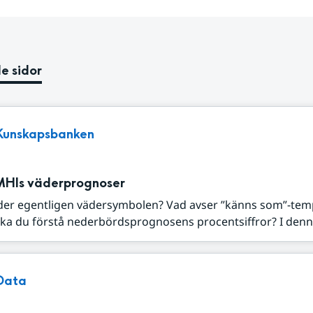
e sidor
Kunskapsbanken
MHIs väderprognoser
der egentligen vädersymbolen? Vad avser ”känns som”-tem
ka du förstå nederbördsprognosens procentsiffror? I denna
Data