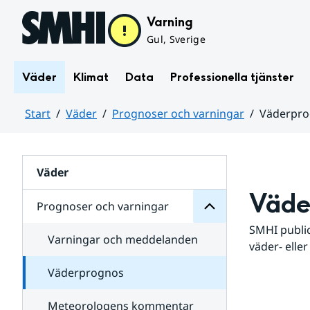
Hoppa till sidans innehåll
Varning
Gul, Sverige
Väder
Klimat
Data
Professionella tjänster
Start
Väder
Prognoser och varningar
Väderpr
varningar
och
Huvudinnehåll
Prognoser
för
Undersidor
Väder
Väde
Prognoser och varningar
SMHI public
Varningar och meddelanden
väder- eller
Väderprognos
Meteorologens kommentar