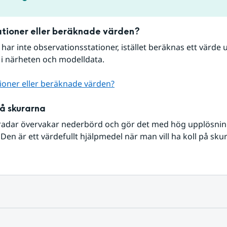
tioner eller beräknade värden?
r har inte observationsstationer, istället beräknas ett värde u
 i närheten och modelldata.
ioner eller beräknade värden?
på skurarna
radar övervakar nederbörd och gör det med hög upplösning 
Den är ett värdefullt hjälpmedel när man vill ha koll på sku