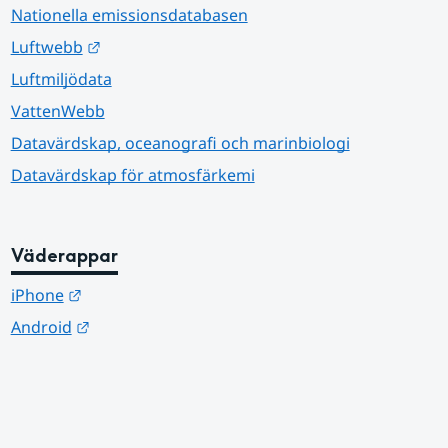
Nationella emissionsdatabasen
Länk till annan webbplats.
Luftwebb
Luftmiljödata
VattenWebb
Datavärdskap, oceanografi och marinbiologi
Datavärdskap för atmosfärkemi
Väderappar
Länk till annan webbplats.
iPhone
Länk till annan webbplats.
Android