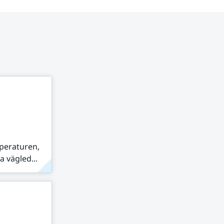
peraturen,
 vägled...