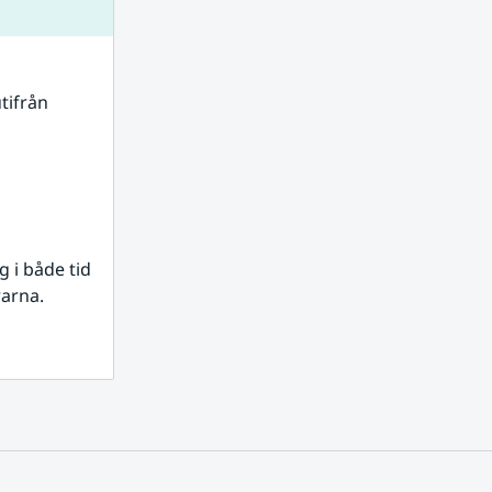
tifrån 
i både tid 
rarna.