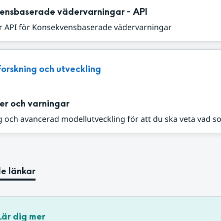
ensbaserade vädervarningar - API
r API för Konsekvensbaserade vädervarningar
Forskning och utveckling
er och varningar
 och avancerad modellutveckling för att du ska veta vad s
e länkar
Lär dig mer