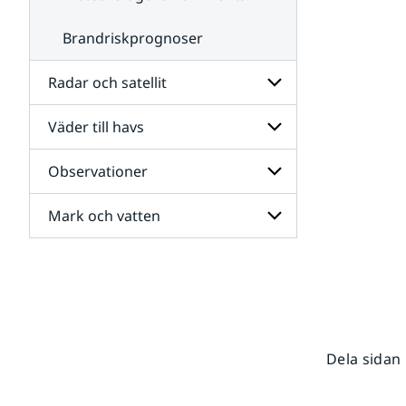
Brandriskprognoser
Radar och satellit
Väder till havs
Undersidor
för
Radar
Observationer
Undersidor
och
för
satellit
Väder
Mark och vatten
Undersidor
till
för
havs
Observationer
Undersidor
för
Mark
och
vatten
Dela sidan