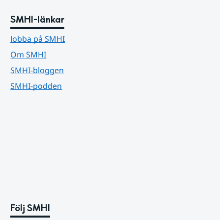
SMHI-länkar
Jobba på SMHI
Om SMHI
SMHI-bloggen
SMHI-podden
Följ SMHI