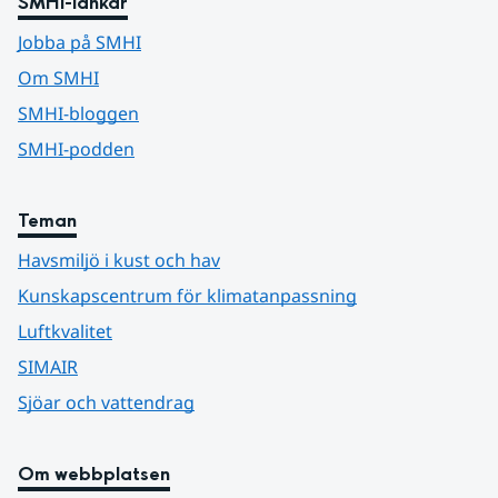
SMHI-länkar
Jobba på SMHI
Om SMHI
SMHI-bloggen
SMHI-podden
Teman
Havsmiljö i kust och hav
Kunskapscentrum för klimatanpassning
Luftkvalitet
SIMAIR
Sjöar och vattendrag
Om webbplatsen