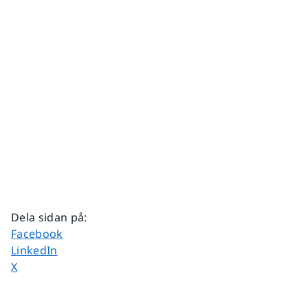
Dela sidan på
:
Dela sidan på
Facebook
Dela sidan på
LinkedIn
Dela sidan på
X