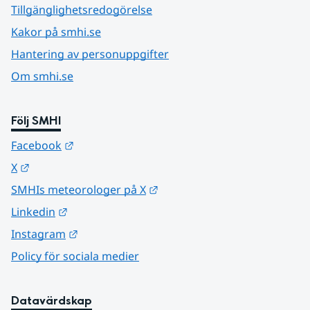
Tillgänglighetsredogörelse
Kakor på smhi.se
Hantering av personuppgifter
Om smhi.se
Följ SMHI
Länk till annan webbplats.
Facebook
Länk till annan webbplats.
X
Länk till annan webbplats.
SMHIs meteorologer på X
Länk till annan webbplats.
Linkedin
Länk till annan webbplats.
Instagram
Policy för sociala medier
Datavärdskap