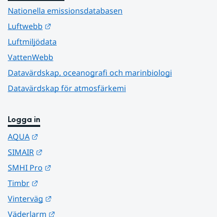
Nationella emissionsdatabasen
Länk till annan webbplats.
Luftwebb
Luftmiljödata
VattenWebb
Datavärdskap, oceanografi och marinbiologi
Datavärdskap för atmosfärkemi
Logga in
Länk till annan webbplats.
AQUA
Länk till annan webbplats.
SIMAIR
Länk till annan webbplats.
SMHI Pro
Länk till annan webbplats.
Timbr
Länk till annan webbplats.
Vinterväg
Länk till annan webbplats.
Väderlarm