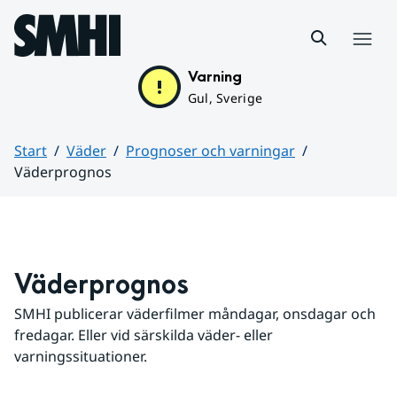
Hoppa till sidans innehåll
Meny
Varning
Gul, Sverige
Start
Väder
Prognoser och varningar
Väderprognos
Huvudinnehåll
Väderprognos
SMHI publicerar väderfilmer måndagar, onsdagar och 
fredagar. Eller vid särskilda väder- eller 
varningssituationer.