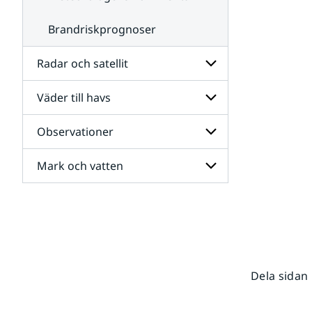
Brandriskprognoser
Radar och satellit
Väder till havs
Undersidor
för
Radar
Observationer
Undersidor
och
för
satellit
Väder
Mark och vatten
Undersidor
till
för
havs
Observationer
Undersidor
för
Mark
och
vatten
Dela sidan