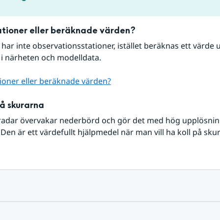
tioner eller beräknade värden?
r har inte observationsstationer, istället beräknas ett värde u
 i närheten och modelldata.
ioner eller beräknade värden?
på skurarna
radar övervakar nederbörd och gör det med hög upplösning 
Den är ett värdefullt hjälpmedel när man vill ha koll på sku