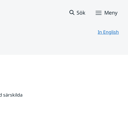
Sök
Meny
In English
 särskilda 