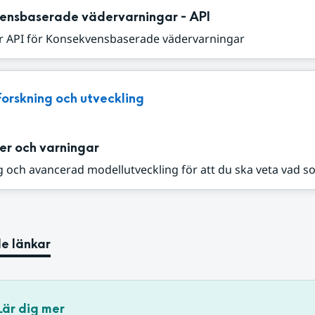
ensbaserade vädervarningar - API
r API för Konsekvensbaserade vädervarningar
Forskning och utveckling
er och varningar
 och avancerad modellutveckling för att du ska veta vad s
e länkar
Lär dig mer