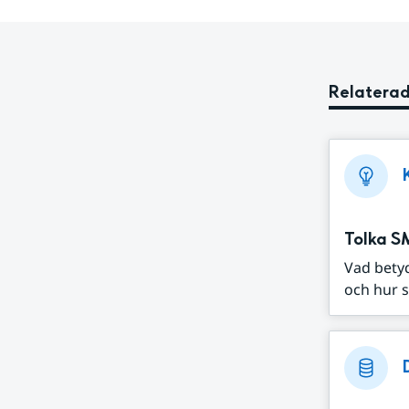
Relaterad
Tolka S
Vad bety
och hur s