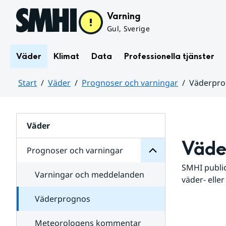
Hoppa till sidans innehåll
Varning
Gul, Sverige
Väder
Klimat
Data
Professionella tjänster
Start
Väder
Prognoser och varningar
Väderpr
varningar
och
Huvudinnehåll
Prognoser
för
Undersidor
Väder
Väde
Prognoser och varningar
SMHI public
Varningar och meddelanden
väder- eller
Väderprognos
Meteorologens kommentar