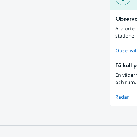
Observa
Alla orte
stationer
Observat
Få koll 
En väder
och rum. 
Radar