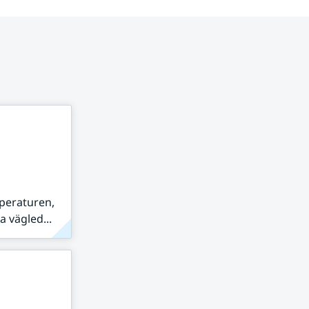
peraturen,
 vägled...