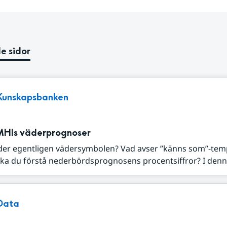
e sidor
Kunskapsbanken
MHIs väderprognoser
der egentligen vädersymbolen? Vad avser ”känns som”-tem
ka du förstå nederbördsprognosens procentsiffror? I denna
Data