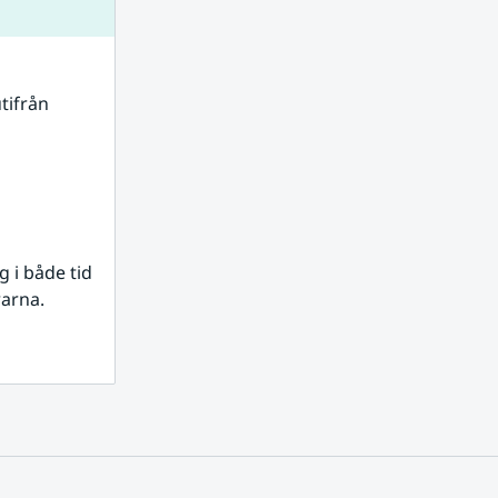
tifrån 
i både tid 
rarna.