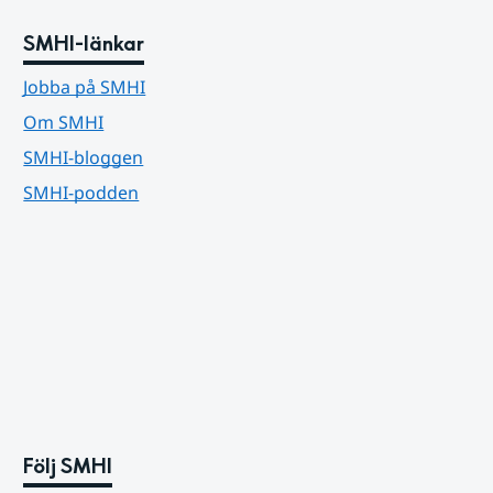
SMHI-länkar
Jobba på SMHI
Om SMHI
SMHI-bloggen
SMHI-podden
Följ SMHI