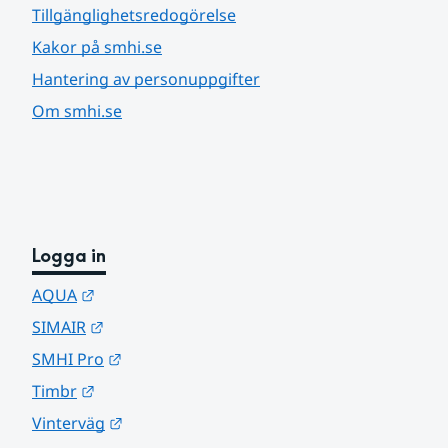
Tillgänglighetsredogörelse
Kakor på smhi.se
Hantering av personuppgifter
Om smhi.se
Logga in
Länk till annan webbplats.
AQUA
Länk till annan webbplats.
SIMAIR
Länk till annan webbplats.
SMHI Pro
Länk till annan webbplats.
Timbr
Länk till annan webbplats.
Vinterväg