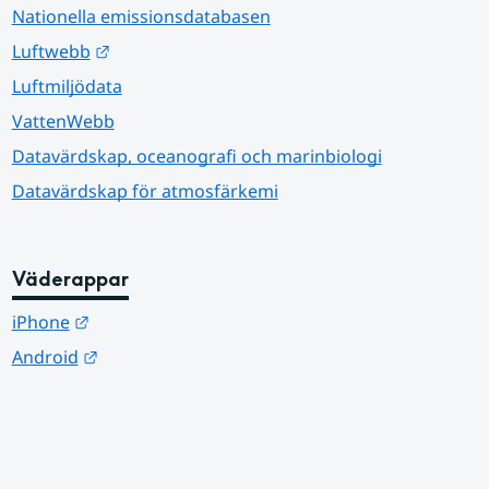
Nationella emissionsdatabasen
Länk till annan webbplats.
Luftwebb
Luftmiljödata
VattenWebb
Datavärdskap, oceanografi och marinbiologi
Datavärdskap för atmosfärkemi
Väderappar
Länk till annan webbplats.
iPhone
Länk till annan webbplats.
Android