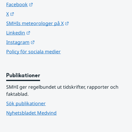
Länk till annan webbplats.
Facebook
Länk till annan webbplats.
X
Länk till annan webbplats.
SMHIs meteorologer på X
Länk till annan webbplats.
Linkedin
Länk till annan webbplats.
Instagram
Policy för sociala medier
Publikationer
SMHI ger regelbundet ut tidskrifter, rapporter och 
faktablad.
Sök publikationer
Nyhetsbladet Medvind