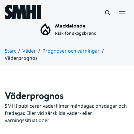
Hoppa till sidans innehåll
Meny
Meddelande
Risk för skogsbrand
Start
Väder
Prognoser och varningar
Väderprognos
Huvudinnehåll
Väderprognos
SMHI publicerar väderfilmer måndagar, onsdagar och 
fredagar. Eller vid särskilda väder- eller 
varningssituationer.