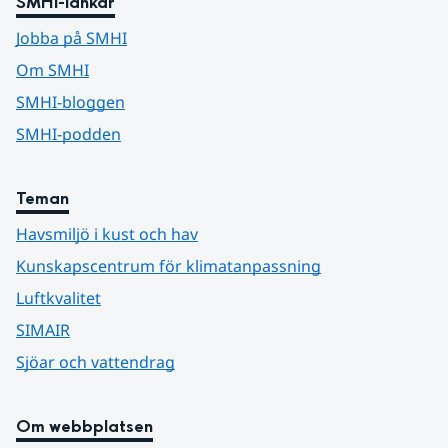
SMHI-länkar
Jobba på SMHI
Om SMHI
SMHI-bloggen
SMHI-podden
Teman
Havsmiljö i kust och hav
Kunskapscentrum för klimatanpassning
Luftkvalitet
SIMAIR
Sjöar och vattendrag
Om webbplatsen