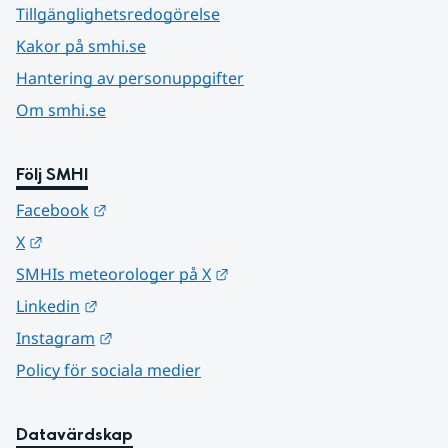
Tillgänglighetsredogörelse
Kakor på smhi.se
Hantering av personuppgifter
Om smhi.se
Följ SMHI
Länk till annan webbplats.
Facebook
Länk till annan webbplats.
X
Länk till annan webbplats.
SMHIs meteorologer på X
Länk till annan webbplats.
Linkedin
Länk till annan webbplats.
Instagram
Policy för sociala medier
Datavärdskap