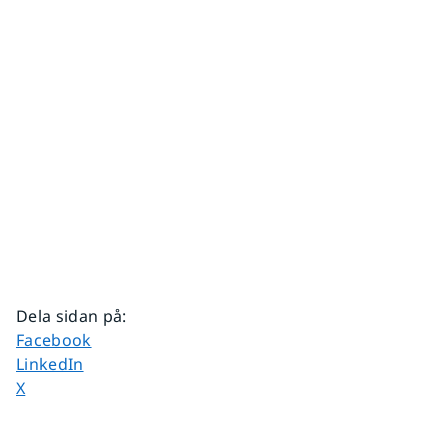
Dela sidan på
:
Dela sidan på
Facebook
Dela sidan på
LinkedIn
Dela sidan på
X