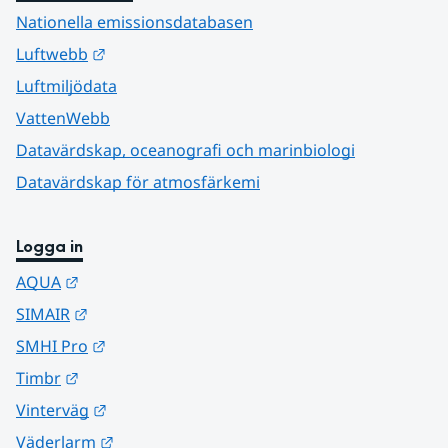
Nationella emissionsdatabasen
Länk till annan webbplats.
Luftwebb
Luftmiljödata
VattenWebb
Datavärdskap, oceanografi och marinbiologi
Datavärdskap för atmosfärkemi
Logga in
Länk till annan webbplats.
AQUA
Länk till annan webbplats.
SIMAIR
Länk till annan webbplats.
SMHI Pro
Länk till annan webbplats.
Timbr
Länk till annan webbplats.
Vinterväg
Länk till annan webbplats.
Väderlarm