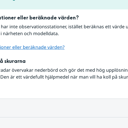
tioner eller beräknade värden?
r har inte observationsstationer, istället beräknas ett värde u
 i närheten och modelldata.
ioner eller beräknade värden?
på skurarna
radar övervakar nederbörd och gör det med hög upplösning 
Den är ett värdefullt hjälpmedel när man vill ha koll på sku