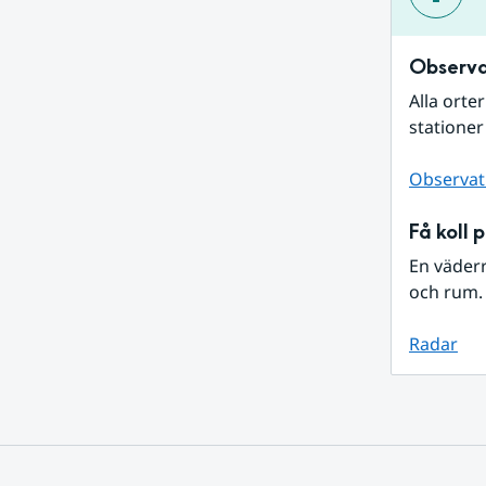
Observa
Alla orte
stationer
Observat
Få koll 
En väder
och rum. 
Radar