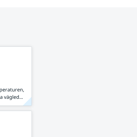
peraturen,
 vägled...