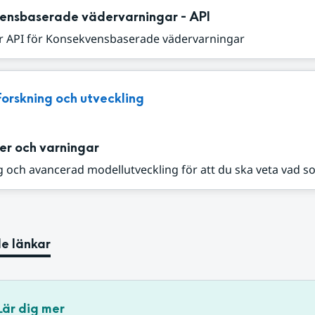
ensbaserade vädervarningar - API
r API för Konsekvensbaserade vädervarningar
Forskning och utveckling
er och varningar
 och avancerad modellutveckling för att du ska veta vad s
e länkar
Lär dig mer