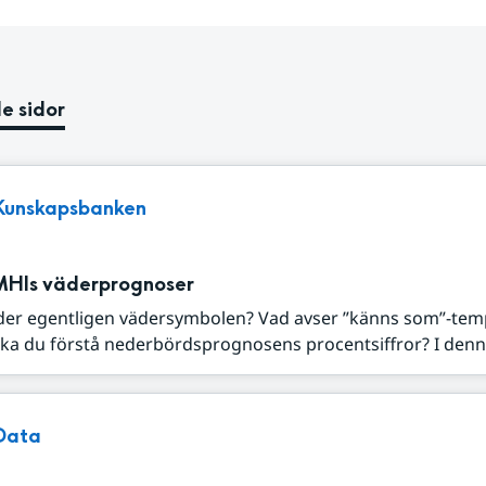
e sidor
Kunskapsbanken
MHIs väderprognoser
der egentligen vädersymbolen? Vad avser ”känns som”-tem
ka du förstå nederbördsprognosens procentsiffror? I denna
Data