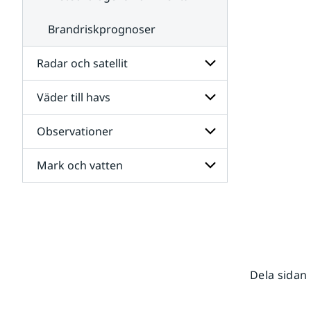
Brandriskprognoser
Radar och satellit
Väder till havs
Undersidor
för
Radar
Observationer
Undersidor
och
för
satellit
Väder
Mark och vatten
Undersidor
till
för
havs
Observationer
Undersidor
för
Mark
och
vatten
Dela sidan