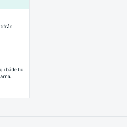
tifrån 
i både tid 
rarna.