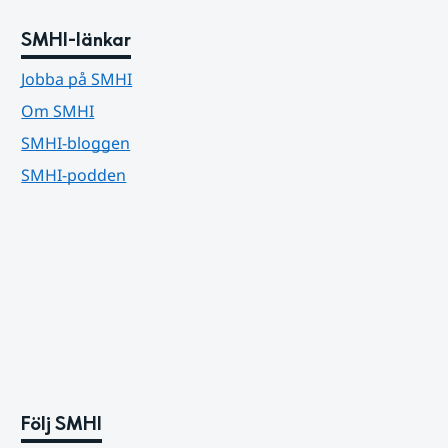
SMHI-länkar
Jobba på SMHI
Om SMHI
SMHI-bloggen
SMHI-podden
Följ SMHI