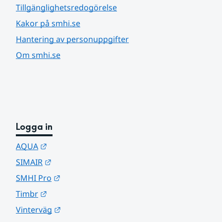
Tillgänglighetsredogörelse
Kakor på smhi.se
Hantering av personuppgifter
Om smhi.se
Logga in
Länk till annan webbplats.
AQUA
Länk till annan webbplats.
SIMAIR
Länk till annan webbplats.
SMHI Pro
Länk till annan webbplats.
Timbr
Länk till annan webbplats.
Vinterväg