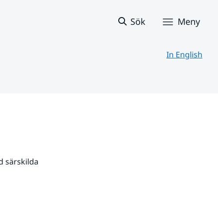
Sök
Meny
In English
 särskilda 