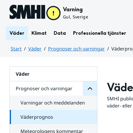
Hoppa till sidans innehåll
Varning
Gul, Sverige
Väder
Klimat
Data
Professionella tjänster
Start
Väder
Prognoser och varningar
Väderpr
varningar
och
Huvudinnehåll
Prognoser
för
Undersidor
Väder
Väde
Prognoser och varningar
SMHI public
Varningar och meddelanden
väder- eller
Väderprognos
Meteorologens kommentar