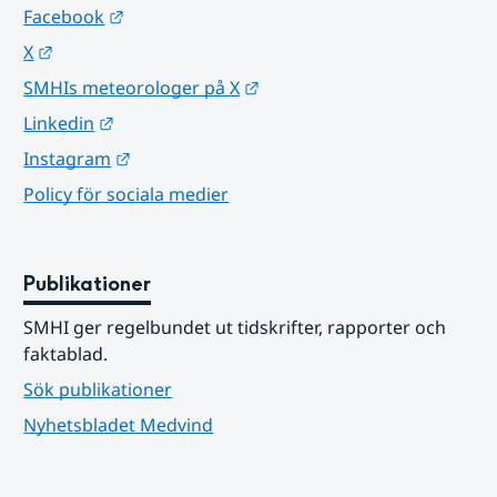
Länk till annan webbplats.
Facebook
Länk till annan webbplats.
X
Länk till annan webbplats.
SMHIs meteorologer på X
Länk till annan webbplats.
Linkedin
Länk till annan webbplats.
Instagram
Policy för sociala medier
Publikationer
SMHI ger regelbundet ut tidskrifter, rapporter och 
faktablad.
Sök publikationer
Nyhetsbladet Medvind