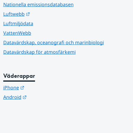
Nationella emissionsdatabasen
Länk till annan webbplats.
Luftwebb
Luftmiljödata
VattenWebb
Datavärdskap, oceanografi och marinbiologi
Datavärdskap för atmosfärkemi
Väderappar
Länk till annan webbplats.
iPhone
Länk till annan webbplats.
Android