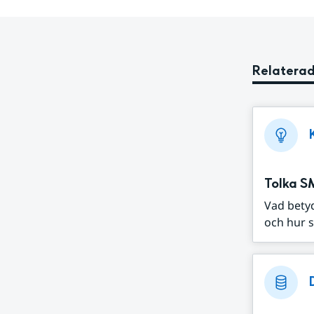
Relaterad
Tolka S
Vad bety
och hur s