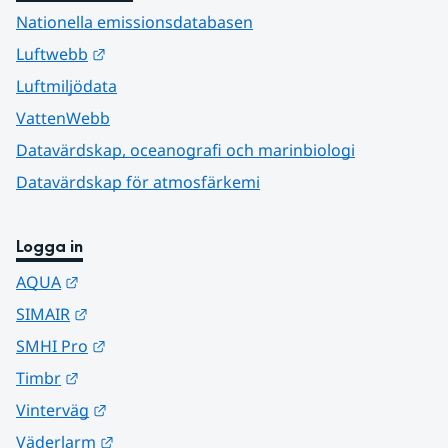
Nationella emissionsdatabasen
Länk till annan webbplats.
Luftwebb
Luftmiljödata
VattenWebb
Datavärdskap, oceanografi och marinbiologi
Datavärdskap för atmosfärkemi
Logga in
Länk till annan webbplats.
AQUA
Länk till annan webbplats.
SIMAIR
Länk till annan webbplats.
SMHI Pro
Länk till annan webbplats.
Timbr
Länk till annan webbplats.
Vinterväg
Länk till annan webbplats.
Väderlarm