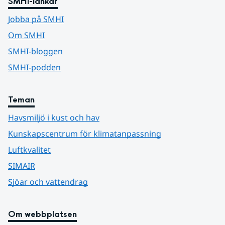
SMHI-länkar
Jobba på SMHI
Om SMHI
SMHI-bloggen
SMHI-podden
Teman
Havsmiljö i kust och hav
Kunskapscentrum för klimatanpassning
Luftkvalitet
SIMAIR
Sjöar och vattendrag
Om webbplatsen