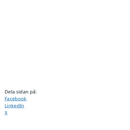
Dela sidan på
:
Dela sidan på
Facebook
Dela sidan på
LinkedIn
Dela sidan på
X