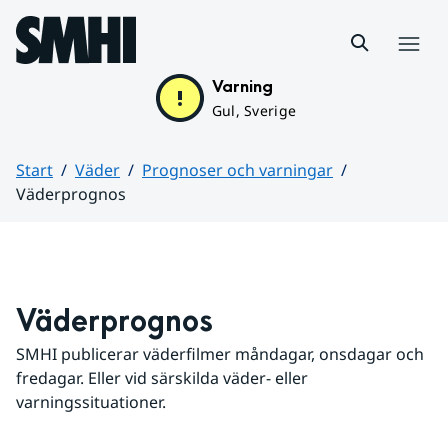
Hoppa till sidans innehåll
Meny
Varning
Gul, Sverige
Start
Väder
Prognoser och varningar
Väderprognos
Huvudinnehåll
Väderprognos
SMHI publicerar väderfilmer måndagar, onsdagar och 
fredagar. Eller vid särskilda väder- eller 
varningssituationer.