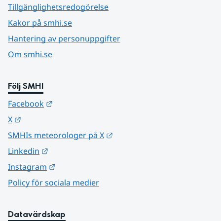
Tillgänglighetsredogörelse
Kakor på smhi.se
Hantering av personuppgifter
Om smhi.se
Följ SMHI
Länk till annan webbplats.
Facebook
Länk till annan webbplats.
X
Länk till annan webbplats.
SMHIs meteorologer på X
Länk till annan webbplats.
Linkedin
Länk till annan webbplats.
Instagram
Policy för sociala medier
Datavärdskap