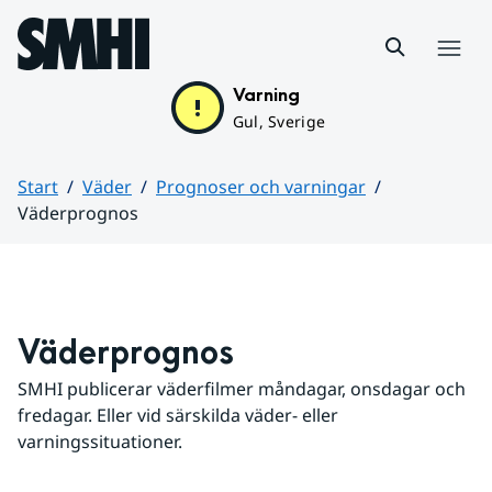
Hoppa till sidans innehåll
Meny
Varning
Gul, Sverige
Start
Väder
Prognoser och varningar
Väderprognos
Huvudinnehåll
Väderprognos
SMHI publicerar väderfilmer måndagar, onsdagar och 
fredagar. Eller vid särskilda väder- eller 
varningssituationer.