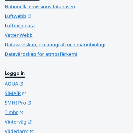
Nationella emissionsdatabasen
Länk till annan webbplats.
Luftwebb
Luftmiljödata
VattenWebb
Datavärdskap, oceanografi och marinbiologi
Datavärdskap för atmosfärkemi
Logga in
Länk till annan webbplats.
AQUA
Länk till annan webbplats.
SIMAIR
Länk till annan webbplats.
SMHI Pro
Länk till annan webbplats.
Timbr
Länk till annan webbplats.
Vinterväg
Länk till annan webbplats.
Väderlarm