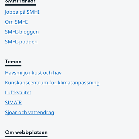
SMHI-länkar
Jobba på SMHI
Om SMHI
SMHI-bloggen
SMHI-podden
Teman
Havsmiljö i kust och hav
Kunskapscentrum för klimatanpassning
Luftkvalitet
SIMAIR
Sjöar och vattendrag
Om webbplatsen