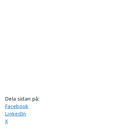
Dela sidan på
:
Dela sidan på
Facebook
Dela sidan på
LinkedIn
Dela sidan på
X