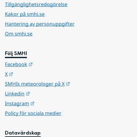
Tillgänglighetsredogörelse
Kakor på smhi.se
Hantering av personuppgifter
Om smhi.se
Följ SMHI
Länk till annan webbplats.
Facebook
Länk till annan webbplats.
X
Länk till annan webbplats.
SMHIs meteorologer på X
Länk till annan webbplats.
Linkedin
Länk till annan webbplats.
Instagram
Policy för sociala medier
Datavärdskap