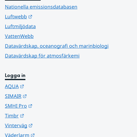
Nationella emissionsdatabasen
Länk till annan webbplats.
Luftwebb
Luftmiljödata
VattenWebb
Datavärdskap, oceanografi och marinbiologi
Datavärdskap för atmosfärkemi
Logga in
Länk till annan webbplats.
AQUA
Länk till annan webbplats.
SIMAIR
Länk till annan webbplats.
SMHI Pro
Länk till annan webbplats.
Timbr
Länk till annan webbplats.
Vinterväg
Länk till annan webbplats.
Väderlarm