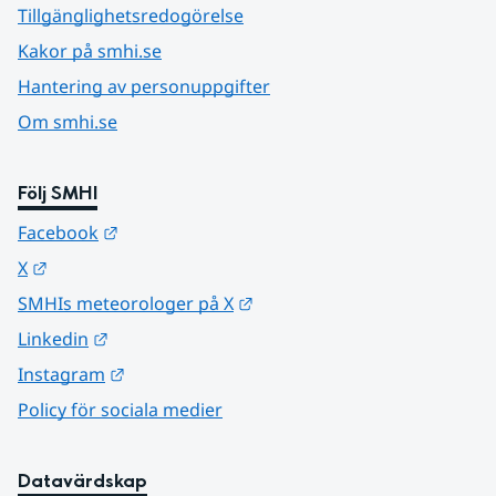
Tillgänglighetsredogörelse
Kakor på smhi.se
Hantering av personuppgifter
Om smhi.se
Följ SMHI
Länk till annan webbplats.
Facebook
Länk till annan webbplats.
X
Länk till annan webbplats.
SMHIs meteorologer på X
Länk till annan webbplats.
Linkedin
Länk till annan webbplats.
Instagram
Policy för sociala medier
Datavärdskap