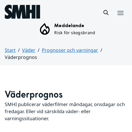
Hoppa till sidans innehåll
Meny
Meddelande
Risk för skogsbrand
Start
Väder
Prognoser och varningar
Väderprognos
Huvudinnehåll
Väderprognos
SMHI publicerar väderfilmer måndagar, onsdagar och 
fredagar. Eller vid särskilda väder- eller 
varningssituationer.