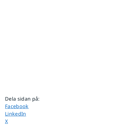
Dela sidan på
:
Dela sidan på
Facebook
Dela sidan på
LinkedIn
Dela sidan på
X