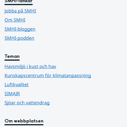
SMHI-länkar
Jobba på SMHI
Om SMHI
SMHI-bloggen
SMHI-podden
Teman
Havsmiljö i kust och hav
Kunskapscentrum för klimatanpassning
Luftkvalitet
SIMAIR
Sjöar och vattendrag
Om webbplatsen