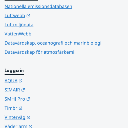
Nationella emissionsdatabasen
Länk till annan webbplats.
Luftwebb
Luftmiljödata
VattenWebb
Datavärdskap, oceanografi och marinbiologi
Datavärdskap för atmosfärkemi
Logga in
Länk till annan webbplats.
AQUA
Länk till annan webbplats.
SIMAIR
Länk till annan webbplats.
SMHI Pro
Länk till annan webbplats.
Timbr
Länk till annan webbplats.
Vinterväg
Länk till annan webbplats.
Väderlarm