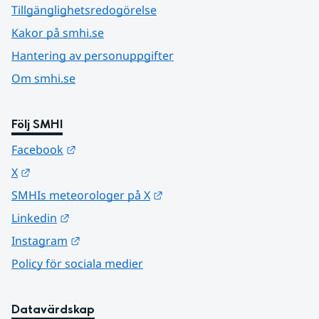
Tillgänglighetsredogörelse
Kakor på smhi.se
Hantering av personuppgifter
Om smhi.se
Följ SMHI
Länk till annan webbplats.
Facebook
Länk till annan webbplats.
X
Länk till annan webbplats.
SMHIs meteorologer på X
Länk till annan webbplats.
Linkedin
Länk till annan webbplats.
Instagram
Policy för sociala medier
Datavärdskap