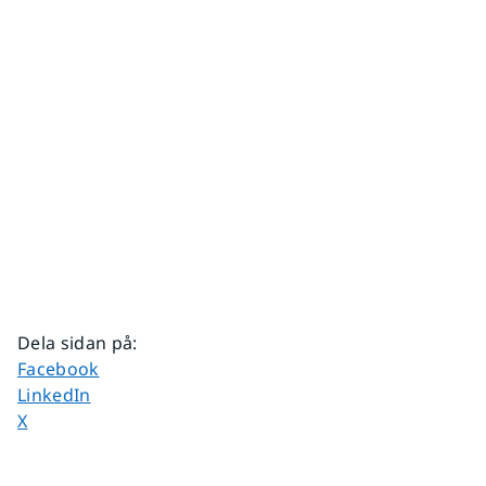
Dela sidan på
:
Dela sidan på
Facebook
Dela sidan på
LinkedIn
Dela sidan på
X