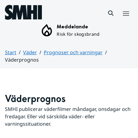
Hoppa till sidans innehåll
Meny
Meddelande
Risk för skogsbrand
Start
Väder
Prognoser och varningar
Väderprognos
Huvudinnehåll
Väderprognos
SMHI publicerar väderfilmer måndagar, onsdagar och 
fredagar. Eller vid särskilda väder- eller 
varningssituationer.