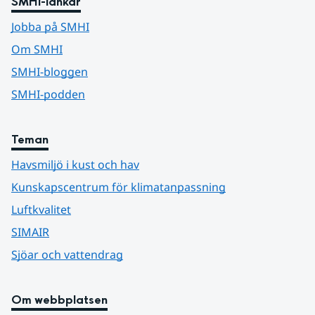
SMHI-länkar
Jobba på SMHI
Om SMHI
SMHI-bloggen
SMHI-podden
Teman
Havsmiljö i kust och hav
Kunskapscentrum för klimatanpassning
Luftkvalitet
SIMAIR
Sjöar och vattendrag
Om webbplatsen