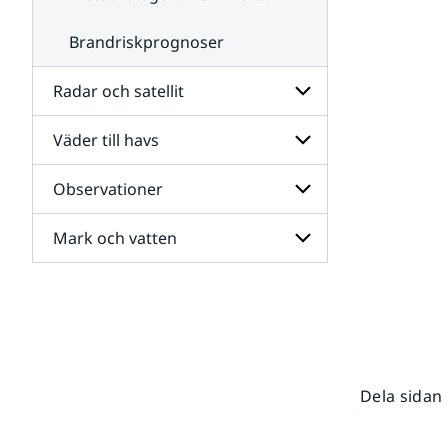
Brandriskprognoser
Radar och satellit
Väder till havs
Undersidor
för
Radar
Observationer
Undersidor
och
för
satellit
Väder
Mark och vatten
Undersidor
till
för
havs
Observationer
Undersidor
för
Mark
och
vatten
Dela sidan