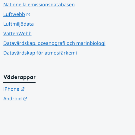
Nationella emissionsdatabasen
Länk till annan webbplats.
Luftwebb
Luftmiljödata
VattenWebb
Datavärdskap, oceanografi och marinbiologi
Datavärdskap för atmosfärkemi
Väderappar
Länk till annan webbplats.
iPhone
Länk till annan webbplats.
Android