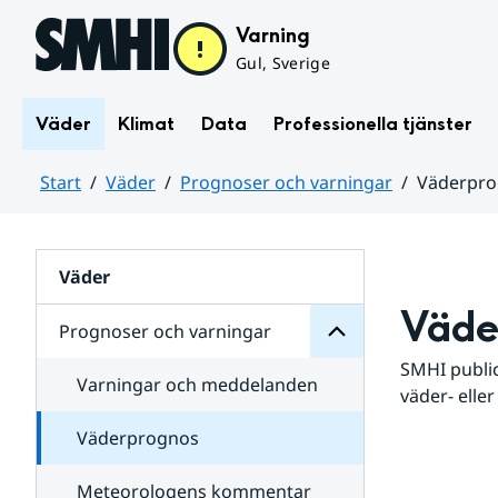
Hoppa till sidans innehåll
Varning
Gul, Sverige
Väder
Klimat
Data
Professionella tjänster
Start
Väder
Prognoser och varningar
Väderpr
varningar
och
Huvudinnehåll
Prognoser
för
Undersidor
Väder
Väde
Prognoser och varningar
SMHI public
Varningar och meddelanden
väder- eller
Väderprognos
Meteorologens kommentar