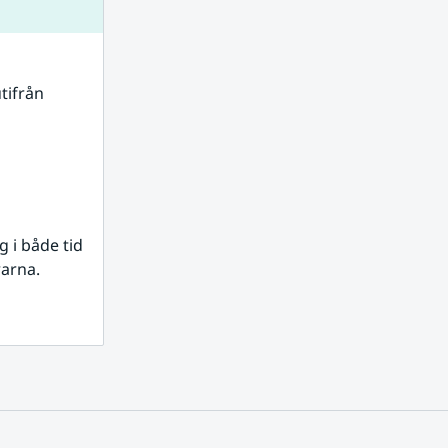
tifrån 
i både tid 
rarna.