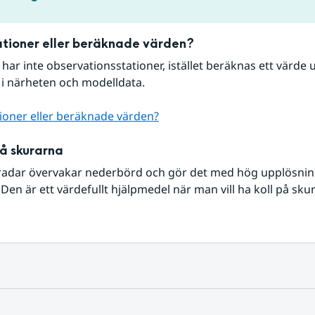
tioner eller beräknade värden?
r har inte observationsstationer, istället beräknas ett värde u
 i närheten och modelldata.
ioner eller beräknade värden?
på skurarna
radar övervakar nederbörd och gör det med hög upplösning 
Den är ett värdefullt hjälpmedel när man vill ha koll på sku