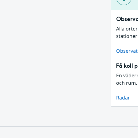
Observa
Alla orte
stationer
Observat
Få koll 
En väder
och rum. 
Radar