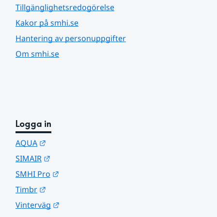
Tillgänglighetsredogörelse
Kakor på smhi.se
Hantering av personuppgifter
Om smhi.se
Logga in
Länk till annan webbplats.
AQUA
Länk till annan webbplats.
SIMAIR
Länk till annan webbplats.
SMHI Pro
Länk till annan webbplats.
Timbr
Länk till annan webbplats.
Vinterväg