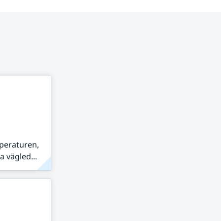
peraturen,
 vägled...