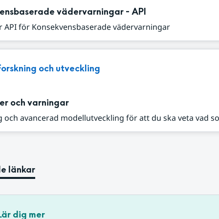
ensbaserade vädervarningar - API
r API för Konsekvensbaserade vädervarningar
Forskning och utveckling
er och varningar
 och avancerad modellutveckling för att du ska veta vad s
e länkar
Lär dig mer