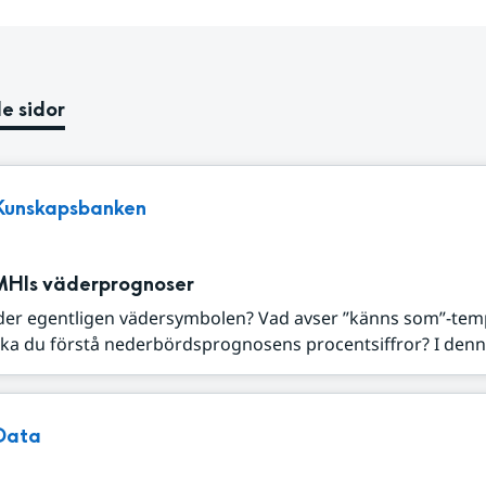
e sidor
Kunskapsbanken
MHIs väderprognoser
der egentligen vädersymbolen? Vad avser ”känns som”-tem
ka du förstå nederbördsprognosens procentsiffror? I denna
Data