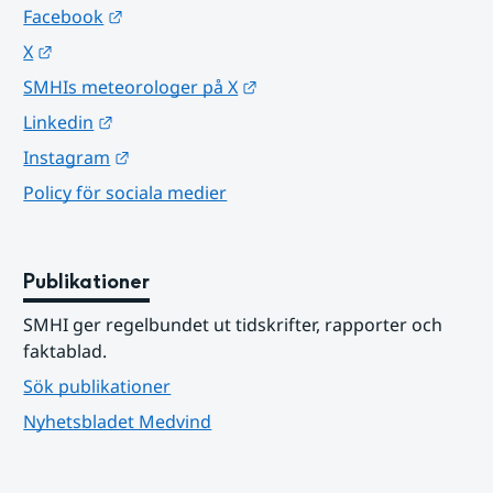
Länk till annan webbplats.
Facebook
Länk till annan webbplats.
X
Länk till annan webbplats.
SMHIs meteorologer på X
Länk till annan webbplats.
Linkedin
Länk till annan webbplats.
Instagram
Policy för sociala medier
Publikationer
SMHI ger regelbundet ut tidskrifter, rapporter och 
faktablad.
Sök publikationer
Nyhetsbladet Medvind