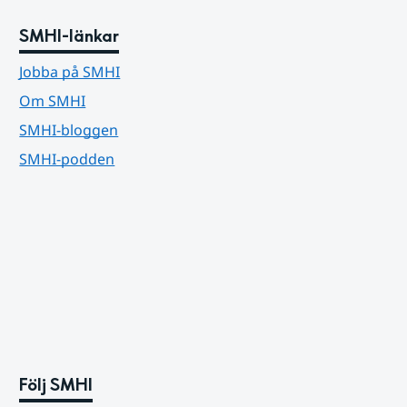
SMHI-länkar
Jobba på SMHI
Om SMHI
SMHI-bloggen
SMHI-podden
Följ SMHI