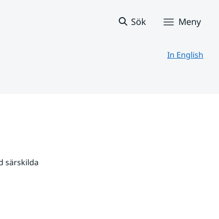
Sök
Meny
In English
 särskilda 