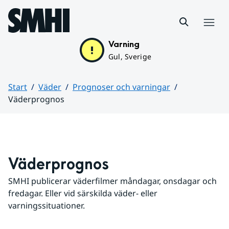
Hoppa till sidans innehåll
Meny
Varning
Gul, Sverige
Start
Väder
Prognoser och varningar
Väderprognos
Huvudinnehåll
Väderprognos
SMHI publicerar väderfilmer måndagar, onsdagar och 
fredagar. Eller vid särskilda väder- eller 
varningssituationer.