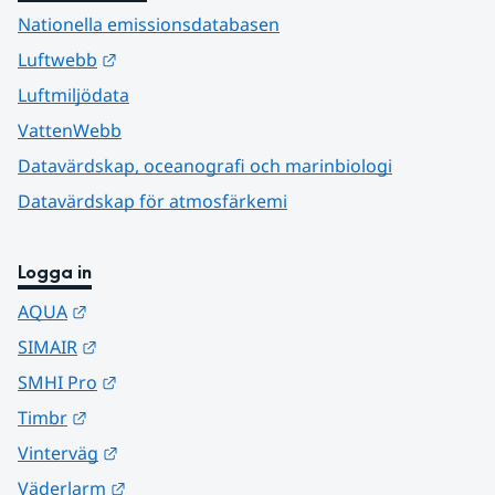
Nationella emissionsdatabasen
Länk till annan webbplats.
Luftwebb
Luftmiljödata
VattenWebb
Datavärdskap, oceanografi och marinbiologi
Datavärdskap för atmosfärkemi
Logga in
Länk till annan webbplats.
AQUA
Länk till annan webbplats.
SIMAIR
Länk till annan webbplats.
SMHI Pro
Länk till annan webbplats.
Timbr
Länk till annan webbplats.
Vinterväg
Länk till annan webbplats.
Väderlarm