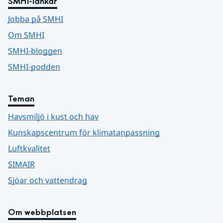
SMHI-länkar
Jobba på SMHI
Om SMHI
SMHI-bloggen
SMHI-podden
Teman
Havsmiljö i kust och hav
Kunskapscentrum för klimatanpassning
Luftkvalitet
SIMAIR
Sjöar och vattendrag
Om webbplatsen