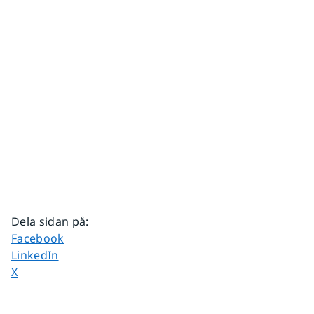
Dela sidan på
:
Dela sidan på
Facebook
Dela sidan på
LinkedIn
Dela sidan på
X