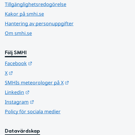
Tillgänglighetsredogörelse
Kakor på smhi.se
Hantering av personuppgifter
Om smhi.se
Följ SMHI
Länk till annan webbplats.
Facebook
Länk till annan webbplats.
X
Länk till annan webbplats.
SMHIs meteorologer på X
Länk till annan webbplats.
Linkedin
Länk till annan webbplats.
Instagram
Policy för sociala medier
Datavärdskap