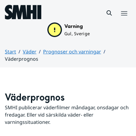
Hoppa till sidans innehåll
Meny
Varning
Gul, Sverige
Start
Väder
Prognoser och varningar
Väderprognos
Huvudinnehåll
Väderprognos
SMHI publicerar väderfilmer måndagar, onsdagar och 
fredagar. Eller vid särskilda väder- eller 
varningssituationer.