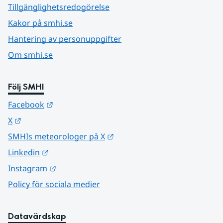
Tillgänglighetsredogörelse
Kakor på smhi.se
Hantering av personuppgifter
Om smhi.se
Följ SMHI
Länk till annan webbplats.
Facebook
Länk till annan webbplats.
X
Länk till annan webbplats.
SMHIs meteorologer på X
Länk till annan webbplats.
Linkedin
Länk till annan webbplats.
Instagram
Policy för sociala medier
Datavärdskap