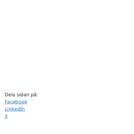
Dela sidan på
:
Dela sidan på
Facebook
Dela sidan på
LinkedIn
Dela sidan på
X