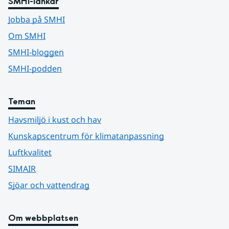
SMHI-länkar
Jobba på SMHI
Om SMHI
SMHI-bloggen
SMHI-podden
Teman
Havsmiljö i kust och hav
Kunskapscentrum för klimatanpassning
Luftkvalitet
SIMAIR
Sjöar och vattendrag
Om webbplatsen