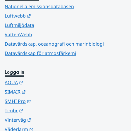
Nationella emissionsdatabasen
Länk till annan webbplats.
Luftwebb
Luftmiljödata
VattenWebb
Datavärdskap, oceanografi och marinbiologi
Datavärdskap för atmosfärkemi
Logga in
Länk till annan webbplats.
AQUA
Länk till annan webbplats.
SIMAIR
Länk till annan webbplats.
SMHI Pro
Länk till annan webbplats.
Timbr
Länk till annan webbplats.
Vinterväg
Länk till annan webbplats.
Väderlarm