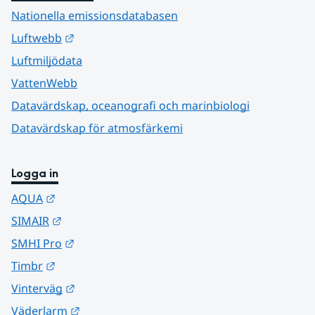
Nationella emissionsdatabasen
Länk till annan webbplats.
Luftwebb
Luftmiljödata
VattenWebb
Datavärdskap, oceanografi och marinbiologi
Datavärdskap för atmosfärkemi
Logga in
Länk till annan webbplats.
AQUA
Länk till annan webbplats.
SIMAIR
Länk till annan webbplats.
SMHI Pro
Länk till annan webbplats.
Timbr
Länk till annan webbplats.
Vinterväg
Länk till annan webbplats.
Väderlarm