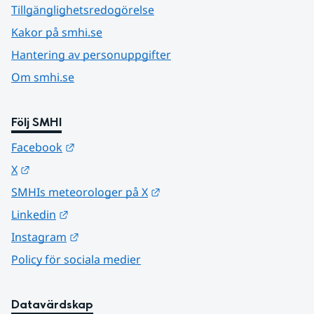
Tillgänglighetsredogörelse
Kakor på smhi.se
Hantering av personuppgifter
Om smhi.se
Följ SMHI
Länk till annan webbplats.
Facebook
Länk till annan webbplats.
X
Länk till annan webbplats.
SMHIs meteorologer på X
Länk till annan webbplats.
Linkedin
Länk till annan webbplats.
Instagram
Policy för sociala medier
Datavärdskap