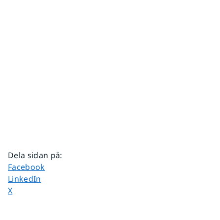
Dela sidan på
:
Dela sidan på
Facebook
Dela sidan på
LinkedIn
Dela sidan på
X