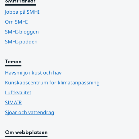
SMHI-länkar
Jobba på SMHI
Om SMHI
SMHI-bloggen
SMHI-podden
Teman
Havsmiljö i kust och hav
Kunskapscentrum för klimatanpassning
Luftkvalitet
SIMAIR
Sjöar och vattendrag
Om webbplatsen