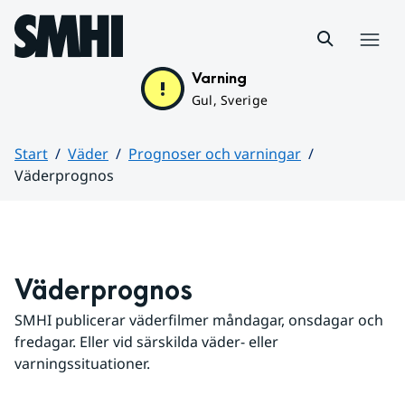
Hoppa till sidans innehåll
Meny
Varning
Gul, Sverige
Start
Väder
Prognoser och varningar
Väderprognos
Huvudinnehåll
Väderprognos
SMHI publicerar väderfilmer måndagar, onsdagar och 
fredagar. Eller vid särskilda väder- eller 
varningssituationer.