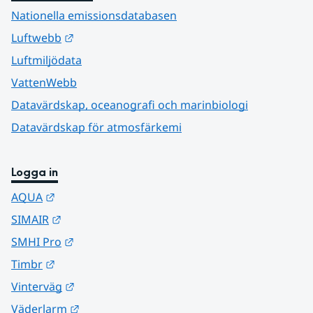
Nationella emissionsdatabasen
Länk till annan webbplats.
Luftwebb
Luftmiljödata
VattenWebb
Datavärdskap, oceanografi och marinbiologi
Datavärdskap för atmosfärkemi
Logga in
Länk till annan webbplats.
AQUA
Länk till annan webbplats.
SIMAIR
Länk till annan webbplats.
SMHI Pro
Länk till annan webbplats.
Timbr
Länk till annan webbplats.
Vinterväg
Länk till annan webbplats.
Väderlarm