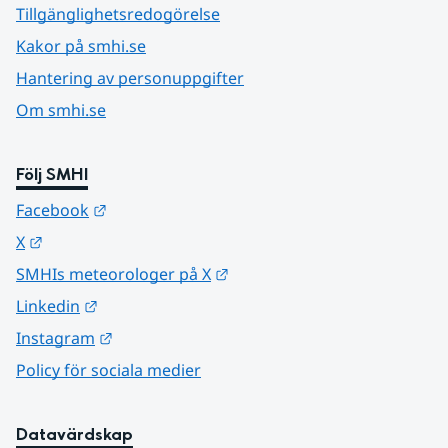
Tillgänglighetsredogörelse
Kakor på smhi.se
Hantering av personuppgifter
Om smhi.se
Följ SMHI
Länk till annan webbplats.
Facebook
Länk till annan webbplats.
X
Länk till annan webbplats.
SMHIs meteorologer på X
Länk till annan webbplats.
Linkedin
Länk till annan webbplats.
Instagram
Policy för sociala medier
Datavärdskap