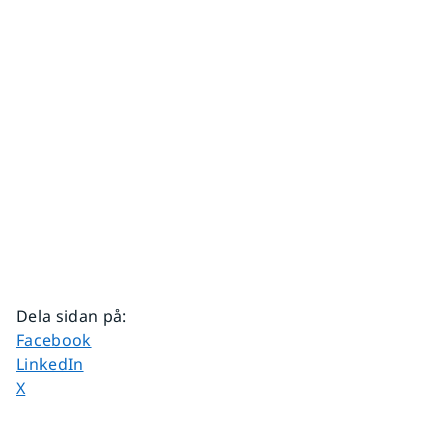
Dela sidan på
:
Dela sidan på
Facebook
Dela sidan på
LinkedIn
Dela sidan på
X