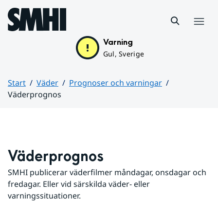
Hoppa till sidans innehåll
Meny
Varning
Gul, Sverige
Start
Väder
Prognoser och varningar
Väderprognos
Huvudinnehåll
Väderprognos
SMHI publicerar väderfilmer måndagar, onsdagar och 
fredagar. Eller vid särskilda väder- eller 
varningssituationer.