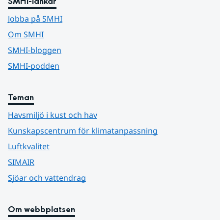
SMHI-länkar
Jobba på SMHI
Om SMHI
SMHI-bloggen
SMHI-podden
Teman
Havsmiljö i kust och hav
Kunskapscentrum för klimatanpassning
Luftkvalitet
SIMAIR
Sjöar och vattendrag
Om webbplatsen