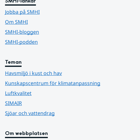
SMHI-länkar
Jobba på SMHI
Om SMHI
SMHI-bloggen
SMHI-podden
Teman
Havsmiljö i kust och hav
Kunskapscentrum för klimatanpassning
Luftkvalitet
SIMAIR
Sjöar och vattendrag
Om webbplatsen