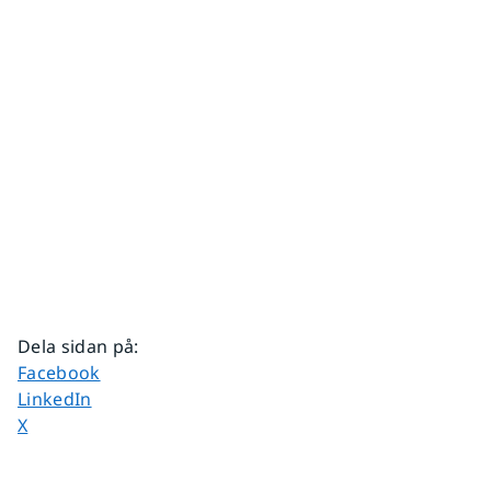
Dela sidan på
:
Dela sidan på
Facebook
Dela sidan på
LinkedIn
Dela sidan på
X