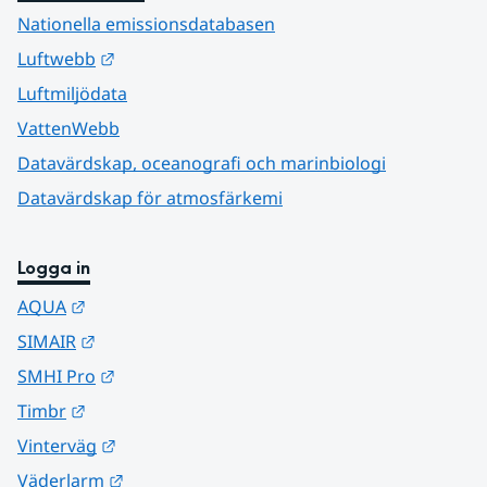
Nationella emissionsdatabasen
Länk till annan webbplats.
Luftwebb
Luftmiljödata
VattenWebb
Datavärdskap, oceanografi och marinbiologi
Datavärdskap för atmosfärkemi
Logga in
Länk till annan webbplats.
AQUA
Länk till annan webbplats.
SIMAIR
Länk till annan webbplats.
SMHI Pro
Länk till annan webbplats.
Timbr
Länk till annan webbplats.
Vinterväg
Länk till annan webbplats.
Väderlarm