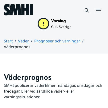
Hoppa till sidans innehåll
Meny
Varning
Gul, Sverige
Start
Väder
Prognoser och varningar
Väderprognos
Huvudinnehåll
Väderprognos
SMHI publicerar väderfilmer måndagar, onsdagar och 
fredagar. Eller vid särskilda väder- eller 
varningssituationer.