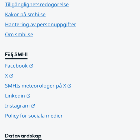
Tillgänglighetsredogörelse
Kakor på smhi.se
Hantering av personuppgifter
Om smhi.se
Följ SMHI
Länk till annan webbplats.
Facebook
Länk till annan webbplats.
X
Länk till annan webbplats.
SMHIs meteorologer på X
Länk till annan webbplats.
Linkedin
Länk till annan webbplats.
Instagram
Policy för sociala medier
Datavärdskap