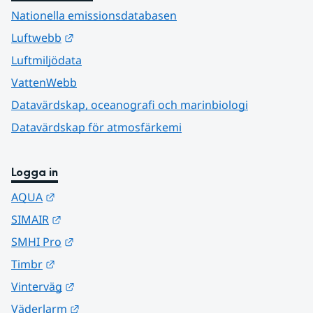
Nationella emissionsdatabasen
Länk till annan webbplats.
Luftwebb
Luftmiljödata
VattenWebb
Datavärdskap, oceanografi och marinbiologi
Datavärdskap för atmosfärkemi
Logga in
Länk till annan webbplats.
AQUA
Länk till annan webbplats.
SIMAIR
Länk till annan webbplats.
SMHI Pro
Länk till annan webbplats.
Timbr
Länk till annan webbplats.
Vinterväg
Länk till annan webbplats.
Väderlarm