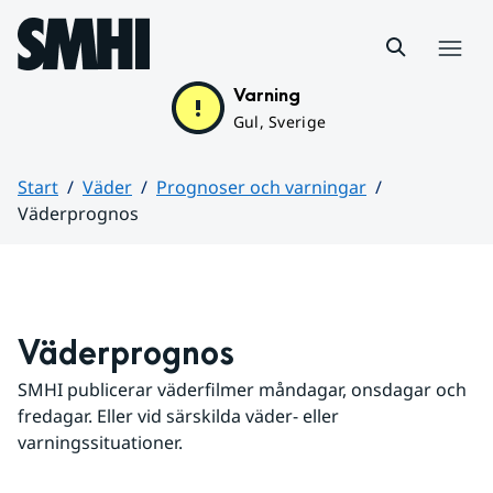
Hoppa till sidans innehåll
Meny
Varning
Gul, Sverige
Start
Väder
Prognoser och varningar
Väderprognos
Huvudinnehåll
Väderprognos
SMHI publicerar väderfilmer måndagar, onsdagar och 
fredagar. Eller vid särskilda väder- eller 
varningssituationer.