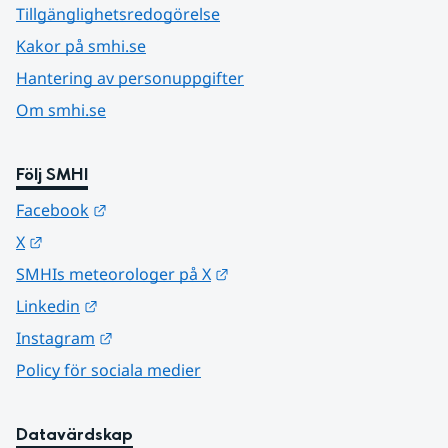
Tillgänglighetsredogörelse
Kakor på smhi.se
Hantering av personuppgifter
Om smhi.se
Följ SMHI
Länk till annan webbplats.
Facebook
Länk till annan webbplats.
X
Länk till annan webbplats.
SMHIs meteorologer på X
Länk till annan webbplats.
Linkedin
Länk till annan webbplats.
Instagram
Policy för sociala medier
Datavärdskap