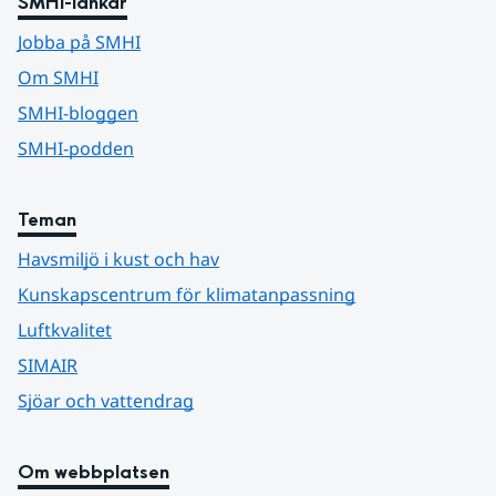
SMHI-länkar
Jobba på SMHI
Om SMHI
SMHI-bloggen
SMHI-podden
Teman
Havsmiljö i kust och hav
Kunskapscentrum för klimatanpassning
Luftkvalitet
SIMAIR
Sjöar och vattendrag
Om webbplatsen