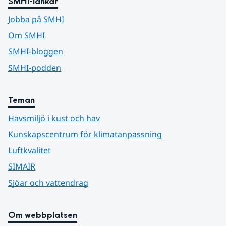
SMHI-länkar
Jobba på SMHI
Om SMHI
SMHI-bloggen
SMHI-podden
Teman
Havsmiljö i kust och hav
Kunskapscentrum för klimatanpassning
Luftkvalitet
SIMAIR
Sjöar och vattendrag
Om webbplatsen