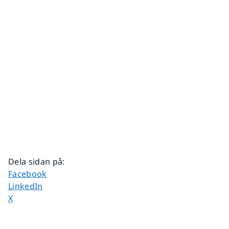
Dela sidan på
:
Dela sidan på
Facebook
Dela sidan på
LinkedIn
Dela sidan på
X