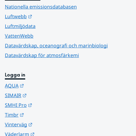
Nationella emissionsdatabasen
Länk till annan webbplats.
Luftwebb
Luftmiljödata
VattenWebb
Datavärdskap, oceanografi och marinbiologi
Datavärdskap för atmosfärkemi
Logga in
Länk till annan webbplats.
AQUA
Länk till annan webbplats.
SIMAIR
Länk till annan webbplats.
SMHI Pro
Länk till annan webbplats.
Timbr
Länk till annan webbplats.
Vinterväg
Länk till annan webbplats.
Väderlarm