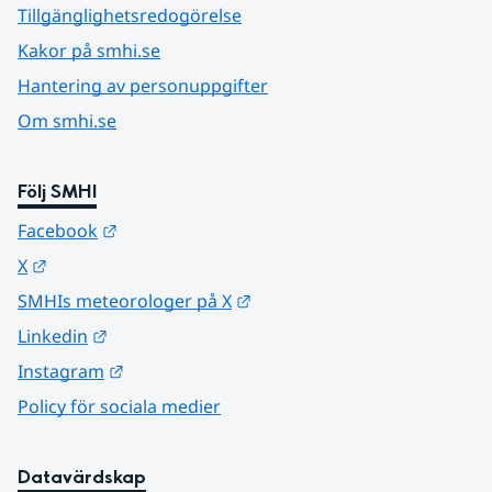
Tillgänglighetsredogörelse
Kakor på smhi.se
Hantering av personuppgifter
Om smhi.se
Följ SMHI
Länk till annan webbplats.
Facebook
Länk till annan webbplats.
X
Länk till annan webbplats.
SMHIs meteorologer på X
Länk till annan webbplats.
Linkedin
Länk till annan webbplats.
Instagram
Policy för sociala medier
Datavärdskap