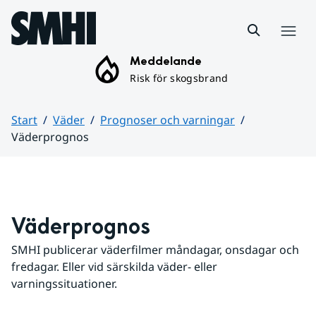
Hoppa till sidans innehåll
Meny
Meddelande
Risk för skogsbrand
Start
Väder
Prognoser och varningar
Väderprognos
Huvudinnehåll
Väderprognos
SMHI publicerar väderfilmer måndagar, onsdagar och 
fredagar. Eller vid särskilda väder- eller 
varningssituationer.