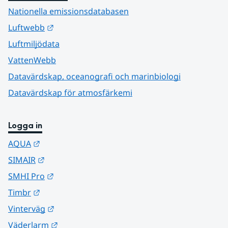
Nationella emissionsdatabasen
Länk till annan webbplats.
Luftwebb
Luftmiljödata
VattenWebb
Datavärdskap, oceanografi och marinbiologi
Datavärdskap för atmosfärkemi
Logga in
Länk till annan webbplats.
AQUA
Länk till annan webbplats.
SIMAIR
Länk till annan webbplats.
SMHI Pro
Länk till annan webbplats.
Timbr
Länk till annan webbplats.
Vinterväg
Länk till annan webbplats.
Väderlarm