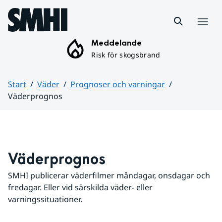
Hoppa till sidans innehåll
Meny
Meddelande
Risk för skogsbrand
Start
Väder
Prognoser och varningar
Väderprognos
Huvudinnehåll
Väderprognos
SMHI publicerar väderfilmer måndagar, onsdagar och 
fredagar. Eller vid särskilda väder- eller 
varningssituationer.