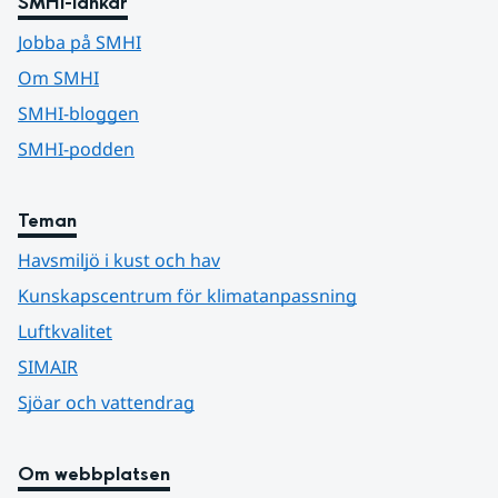
SMHI-länkar
Jobba på SMHI
Om SMHI
SMHI-bloggen
SMHI-podden
Teman
Havsmiljö i kust och hav
Kunskapscentrum för klimatanpassning
Luftkvalitet
SIMAIR
Sjöar och vattendrag
Om webbplatsen