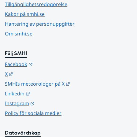
Tillgänglighetsredogörelse
Kakor på smhi.se
Hantering av personuppgifter
Om smhi.se
Följ SMHI
Länk till annan webbplats.
Facebook
Länk till annan webbplats.
X
Länk till annan webbplats.
SMHIs meteorologer på X
Länk till annan webbplats.
Linkedin
Länk till annan webbplats.
Instagram
Policy för sociala medier
Datavärdskap