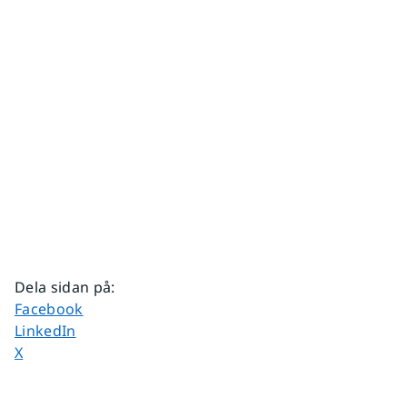
Dela sidan på
:
Dela sidan på
Facebook
Dela sidan på
LinkedIn
Dela sidan på
X