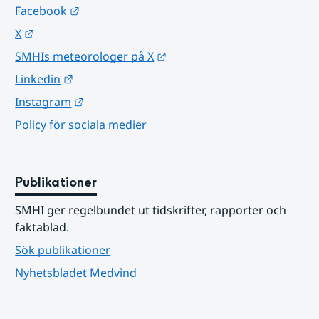
Länk till annan webbplats.
Facebook
Länk till annan webbplats.
X
Länk till annan webbplats.
SMHIs meteorologer på X
Länk till annan webbplats.
Linkedin
Länk till annan webbplats.
Instagram
Policy för sociala medier
Publikationer
SMHI ger regelbundet ut tidskrifter, rapporter och 
faktablad.
Sök publikationer
Nyhetsbladet Medvind