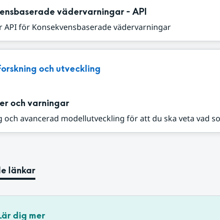
ensbaserade vädervarningar - API
r API för Konsekvensbaserade vädervarningar
Forskning och utveckling
er och varningar
 och avancerad modellutveckling för att du ska veta vad s
e länkar
Lär dig mer