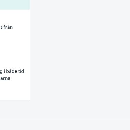
tifrån 
i både tid 
rarna.