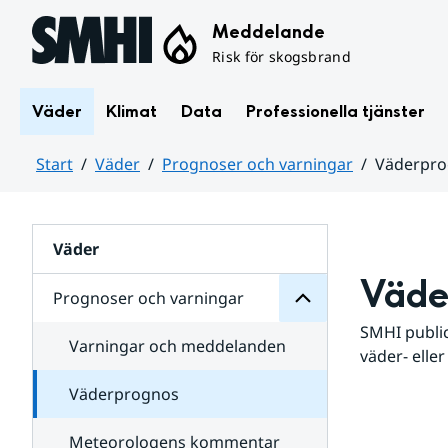
Hoppa till sidans innehåll
Meddelande
Risk för skogsbrand
Väder
Klimat
Data
Professionella tjänster
Start
Väder
Prognoser och varningar
Väderpr
varningar
och
Huvudinnehåll
Prognoser
för
Undersidor
Väder
Väde
Prognoser och varningar
SMHI public
Varningar och meddelanden
väder- eller
Väderprognos
Meteorologens kommentar