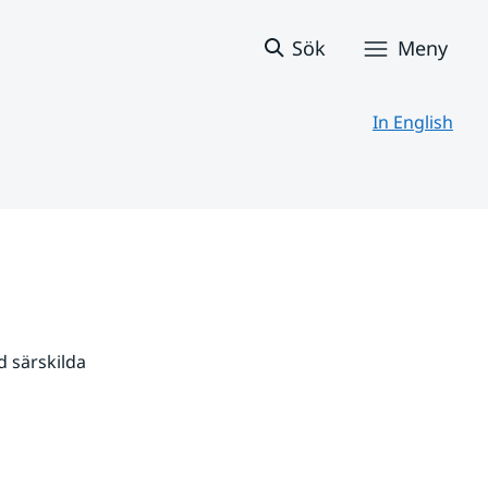
Sök
Meny
In English
 särskilda 