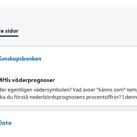
e sidor
Kunskapsbanken
MHIs väderprognoser
der egentligen vädersymbolen? Vad avser ”känns som”-tem
ka du förstå nederbördsprognosens procentsiffror? I denna
Data