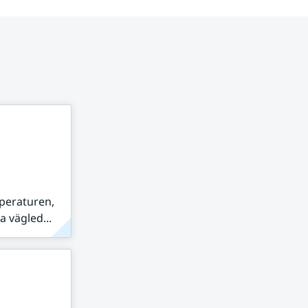
peraturen,
 vägled...