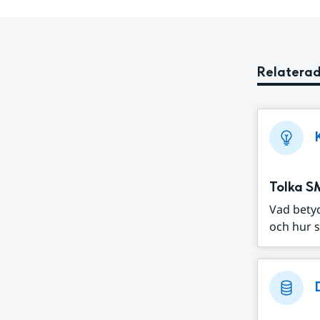
Relaterad
Tolka S
Vad bety
och hur s