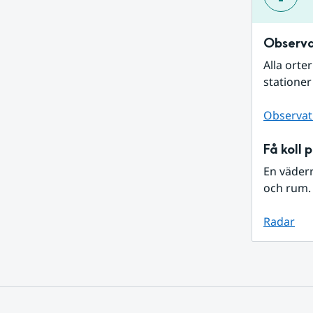
Observa
Alla orte
stationer
Observat
Få koll 
En väder
och rum. 
Radar