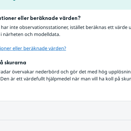
tioner eller beräknade värden?
r har inte observationsstationer, istället beräknas ett värde u
 i närheten och modelldata.
ioner eller beräknade värden?
på skurarna
radar övervakar nederbörd och gör det med hög upplösning 
Den är ett värdefullt hjälpmedel när man vill ha koll på sku