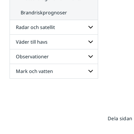
Brandriskprognoser
Radar och satellit
Väder till havs
Undersidor
för
Radar
Observationer
Undersidor
och
för
satellit
Väder
Mark och vatten
Undersidor
till
för
havs
Observationer
Undersidor
för
Mark
och
vatten
Dela sidan