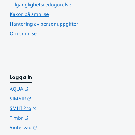
Tillgänglighetsredogörelse
Kakor på smhi.se
Hantering av personuppgifter
Om smhi.se
Logga in
Länk till annan webbplats.
AQUA
Länk till annan webbplats.
SIMAIR
Länk till annan webbplats.
SMHI Pro
Länk till annan webbplats.
Timbr
Länk till annan webbplats.
Vinterväg