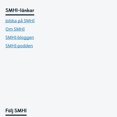
SMHI-länkar
Jobba på SMHI
Om SMHI
SMHI-bloggen
SMHI-podden
Följ SMHI