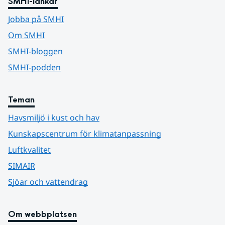
SMHI-länkar
Jobba på SMHI
Om SMHI
SMHI-bloggen
SMHI-podden
Teman
Havsmiljö i kust och hav
Kunskapscentrum för klimatanpassning
Luftkvalitet
SIMAIR
Sjöar och vattendrag
Om webbplatsen