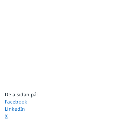
Dela sidan på
:
Dela sidan på
Facebook
Dela sidan på
LinkedIn
Dela sidan på
X