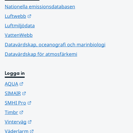
Nationella emissionsdatabasen
Länk till annan webbplats.
Luftwebb
Luftmiljödata
VattenWebb
Datavärdskap, oceanografi och marinbiologi
Datavärdskap för atmosfärkemi
Logga in
Länk till annan webbplats.
AQUA
Länk till annan webbplats.
SIMAIR
Länk till annan webbplats.
SMHI Pro
Länk till annan webbplats.
Timbr
Länk till annan webbplats.
Vinterväg
Länk till annan webbplats.
Väderlarm