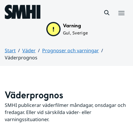
Hoppa till sidans innehåll
Meny
Varning
Gul, Sverige
Start
Väder
Prognoser och varningar
Väderprognos
Huvudinnehåll
Väderprognos
SMHI publicerar väderfilmer måndagar, onsdagar och 
fredagar. Eller vid särskilda väder- eller 
varningssituationer.