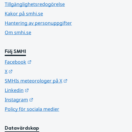
Tillgänglighetsredogörelse
Kakor på smhi.se
Hantering av personuppgifter
Om smhi.se
Följ SMHI
Länk till annan webbplats.
Facebook
Länk till annan webbplats.
X
Länk till annan webbplats.
SMHIs meteorologer på X
Länk till annan webbplats.
Linkedin
Länk till annan webbplats.
Instagram
Policy för sociala medier
Datavärdskap