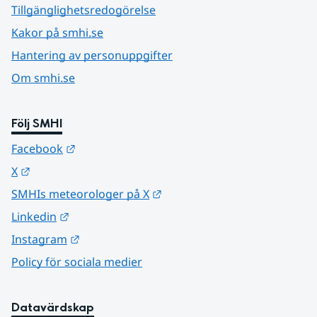
Tillgänglighetsredogörelse
Kakor på smhi.se
Hantering av personuppgifter
Om smhi.se
Följ SMHI
Länk till annan webbplats.
Facebook
Länk till annan webbplats.
X
Länk till annan webbplats.
SMHIs meteorologer på X
Länk till annan webbplats.
Linkedin
Länk till annan webbplats.
Instagram
Policy för sociala medier
Datavärdskap