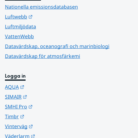
Nationella emissionsdatabasen
Länk till annan webbplats.
Luftwebb
Luftmiljödata
VattenWebb
Datavärdskap, oceanografi och marinbiologi
Datavärdskap för atmosfärkemi
Logga in
Länk till annan webbplats.
AQUA
Länk till annan webbplats.
SIMAIR
Länk till annan webbplats.
SMHI Pro
Länk till annan webbplats.
Timbr
Länk till annan webbplats.
Vinterväg
Länk till annan webbplats.
Väderlarm