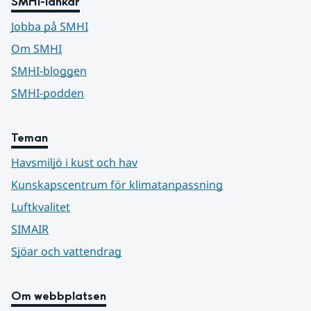
SMHI-länkar
Jobba på SMHI
Om SMHI
SMHI-bloggen
SMHI-podden
Teman
Havsmiljö i kust och hav
Kunskapscentrum för klimatanpassning
Luftkvalitet
SIMAIR
Sjöar och vattendrag
Om webbplatsen