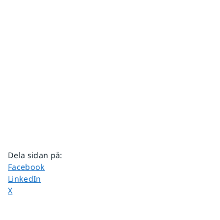
Dela sidan på
:
Dela sidan på
Facebook
Dela sidan på
LinkedIn
Dela sidan på
X