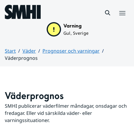
Hoppa till sidans innehåll
Meny
Varning
Gul, Sverige
Start
Väder
Prognoser och varningar
Väderprognos
Huvudinnehåll
Väderprognos
SMHI publicerar väderfilmer måndagar, onsdagar och 
fredagar. Eller vid särskilda väder- eller 
varningssituationer.