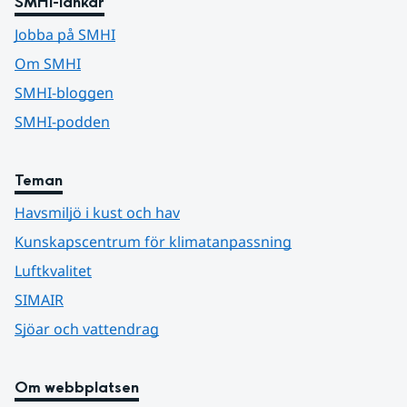
SMHI-länkar
Jobba på SMHI
Om SMHI
SMHI-bloggen
SMHI-podden
Teman
Havsmiljö i kust och hav
Kunskapscentrum för klimatanpassning
Luftkvalitet
SIMAIR
Sjöar och vattendrag
Om webbplatsen