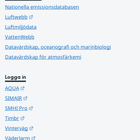
Nationella emissionsdatabasen
Länk till annan webbplats.
Luftwebb
Luftmiljödata
VattenWebb
Datavärdskap, oceanografi och marinbiologi
Datavärdskap för atmosfärkemi
Logga in
Länk till annan webbplats.
AQUA
Länk till annan webbplats.
SIMAIR
Länk till annan webbplats.
SMHI Pro
Länk till annan webbplats.
Timbr
Länk till annan webbplats.
Vinterväg
Länk till annan webbplats.
Väderlarm