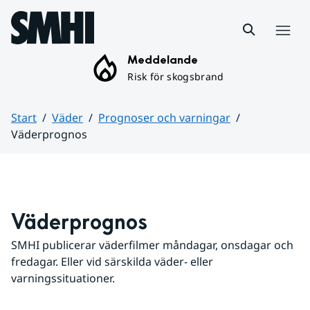
Hoppa till sidans innehåll
Meny
Meddelande
Risk för skogsbrand
Start
Väder
Prognoser och varningar
Väderprognos
Huvudinnehåll
Väderprognos
SMHI publicerar väderfilmer måndagar, onsdagar och 
fredagar. Eller vid särskilda väder- eller 
varningssituationer.