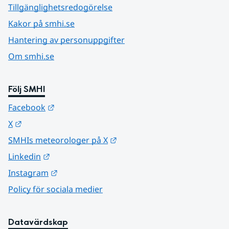
Tillgänglighetsredogörelse
Kakor på smhi.se
Hantering av personuppgifter
Om smhi.se
Följ SMHI
Länk till annan webbplats.
Facebook
Länk till annan webbplats.
X
Länk till annan webbplats.
SMHIs meteorologer på X
Länk till annan webbplats.
Linkedin
Länk till annan webbplats.
Instagram
Policy för sociala medier
Datavärdskap