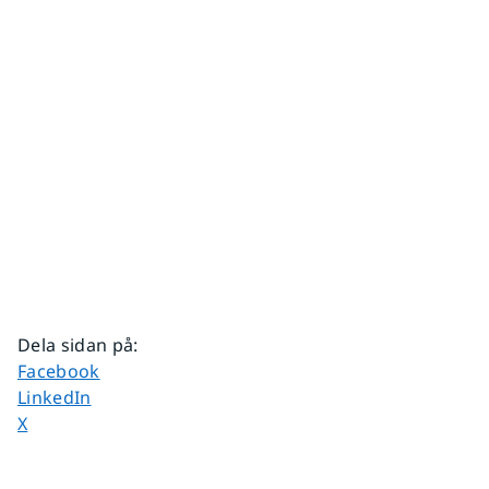
Dela sidan på
:
Dela sidan på
Facebook
Dela sidan på
LinkedIn
Dela sidan på
X