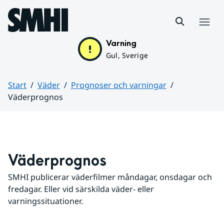
Hoppa till sidans innehåll
Meny
Varning
Gul, Sverige
Start
Väder
Prognoser och varningar
Väderprognos
Huvudinnehåll
Väderprognos
SMHI publicerar väderfilmer måndagar, onsdagar och 
fredagar. Eller vid särskilda väder- eller 
varningssituationer.