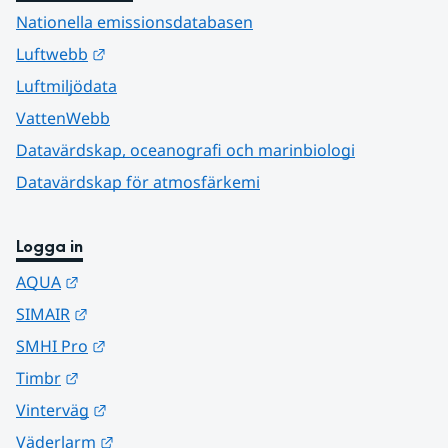
Nationella emissionsdatabasen
Länk till annan webbplats.
Luftwebb
Luftmiljödata
VattenWebb
Datavärdskap, oceanografi och marinbiologi
Datavärdskap för atmosfärkemi
Logga in
Länk till annan webbplats.
AQUA
Länk till annan webbplats.
SIMAIR
Länk till annan webbplats.
SMHI Pro
Länk till annan webbplats.
Timbr
Länk till annan webbplats.
Vinterväg
Länk till annan webbplats.
Väderlarm