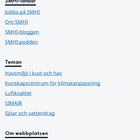
SMHI-länkar
Jobba på SMHI
Om SMHI
SMHI-bloggen
SMHI-podden
Teman
Havsmiljö i kust och hav
Kunskapscentrum för klimatanpassning
Luftkvalitet
SIMAIR
Sjöar och vattendrag
Om webbplatsen