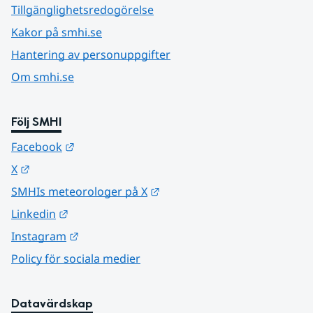
Tillgänglighetsredogörelse
Kakor på smhi.se
Hantering av personuppgifter
Om smhi.se
Följ SMHI
Länk till annan webbplats.
Facebook
Länk till annan webbplats.
X
Länk till annan webbplats.
SMHIs meteorologer på X
Länk till annan webbplats.
Linkedin
Länk till annan webbplats.
Instagram
Policy för sociala medier
Datavärdskap