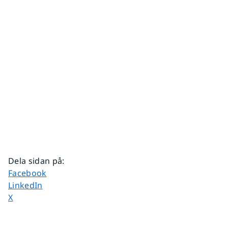
Dela sidan på
:
Dela sidan på
Facebook
Dela sidan på
LinkedIn
Dela sidan på
X