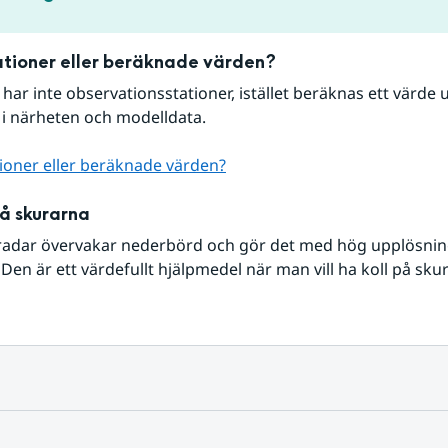
tioner eller beräknade värden?
r har inte observationsstationer, istället beräknas ett värde u
 i närheten och modelldata.
ioner eller beräknade värden?
på skurarna
radar övervakar nederbörd och gör det med hög upplösning 
Den är ett värdefullt hjälpmedel när man vill ha koll på sku