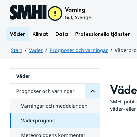
Hoppa till sidans innehåll
Varning
Gul, Sverige
Väder
Klimat
Data
Professionella tjänster
Start
Väder
Prognoser och varningar
Väderpr
varningar
och
Huvudinnehåll
Prognoser
för
Undersidor
Väder
Väde
Prognoser och varningar
SMHI public
Varningar och meddelanden
väder- eller
Väderprognos
Meteorologens kommentar