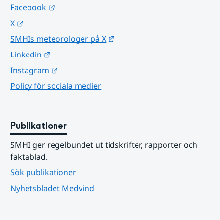
Länk till annan webbplats.
Facebook
Länk till annan webbplats.
X
Länk till annan webbplats.
SMHIs meteorologer på X
Länk till annan webbplats.
Linkedin
Länk till annan webbplats.
Instagram
Policy för sociala medier
Publikationer
SMHI ger regelbundet ut tidskrifter, rapporter och 
faktablad.
Sök publikationer
Nyhetsbladet Medvind