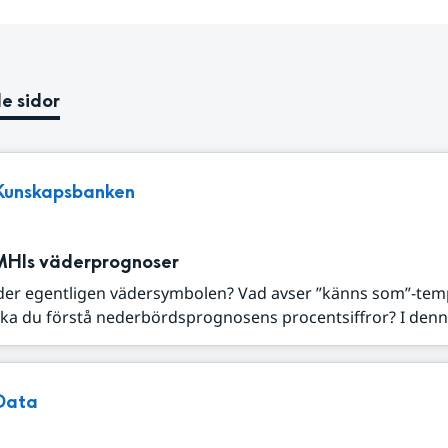
e sidor
Kunskapsbanken
MHIs väderprognoser
der egentligen vädersymbolen? Vad avser ”känns som”-tem
ka du förstå nederbördsprognosens procentsiffror? I denna
Data