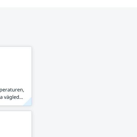
peraturen,
 vägled...