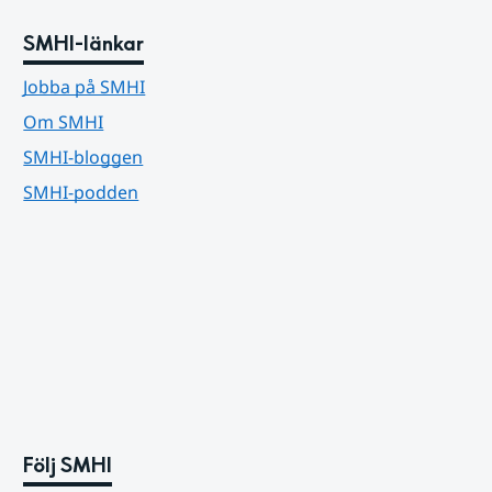
SMHI-länkar
Jobba på SMHI
Om SMHI
SMHI-bloggen
SMHI-podden
Följ SMHI