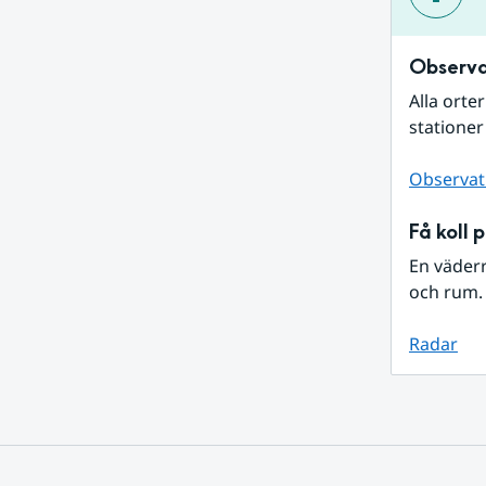
Observa
Alla orte
stationer
Observat
Få koll 
En väder
och rum. 
Radar