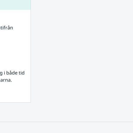
tifrån 
i både tid 
rarna.