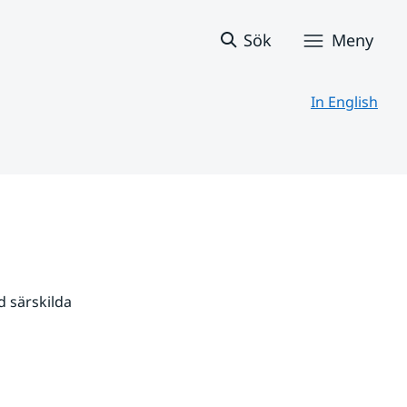
Sök
Meny
In English
 särskilda 