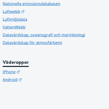
Nationella emissionsdatabasen
Länk till annan webbplats.
Luftwebb
Luftmiljödata
VattenWebb
Datavärdskap, oceanografi och marinbiologi
Datavärdskap för atmosfärkemi
Väderappar
Länk till annan webbplats.
iPhone
Länk till annan webbplats.
Android