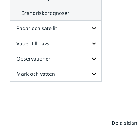
Brandriskprognoser
Radar och satellit
Väder till havs
Undersidor
för
Radar
Observationer
Undersidor
och
för
satellit
Väder
Mark och vatten
Undersidor
till
för
havs
Observationer
Undersidor
för
Mark
och
vatten
Dela sidan