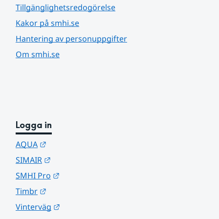
Tillgänglighetsredogörelse
Kakor på smhi.se
Hantering av personuppgifter
Om smhi.se
Logga in
Länk till annan webbplats.
AQUA
Länk till annan webbplats.
SIMAIR
Länk till annan webbplats.
SMHI Pro
Länk till annan webbplats.
Timbr
Länk till annan webbplats.
Vinterväg