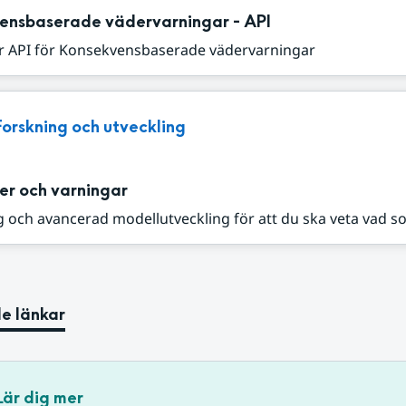
ensbaserade vädervarningar - API
r API för Konsekvensbaserade vädervarningar
Forskning och utveckling
er och varningar
 och avancerad modellutveckling för att du ska veta vad s
e länkar
Lär dig mer