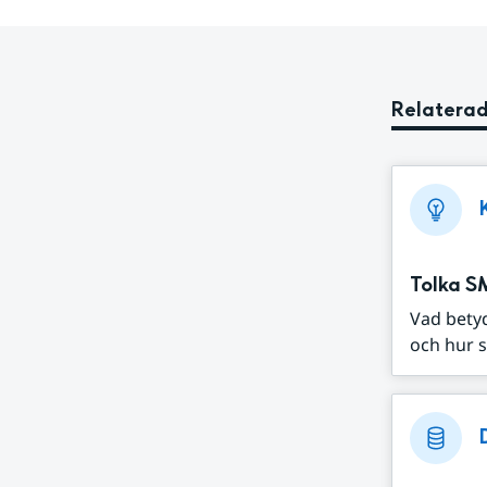
Relaterad
Tolka S
Vad bety
och hur s