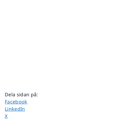
Dela sidan på
:
Dela sidan på
Facebook
Dela sidan på
LinkedIn
Dela sidan på
X