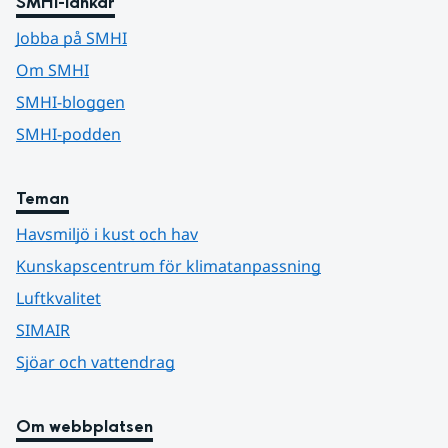
SMHI-länkar
Jobba på SMHI
Om SMHI
SMHI-bloggen
SMHI-podden
Teman
Havsmiljö i kust och hav
Kunskapscentrum för klimatanpassning
Luftkvalitet
SIMAIR
Sjöar och vattendrag
Om webbplatsen