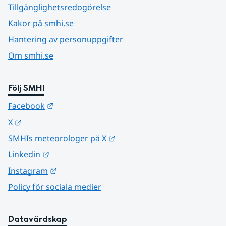
Tillgänglighetsredogörelse
Kakor på smhi.se
Hantering av personuppgifter
Om smhi.se
Följ SMHI
Länk till annan webbplats.
Facebook
Länk till annan webbplats.
X
Länk till annan webbplats.
SMHIs meteorologer på X
Länk till annan webbplats.
Linkedin
Länk till annan webbplats.
Instagram
Policy för sociala medier
Datavärdskap