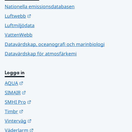
Nationella emissionsdatabasen
Länk till annan webbplats.
Luftwebb
Luftmiljödata
VattenWebb
Datavärdskap, oceanografi och marinbiologi
Datavärdskap för atmosfärkemi
Logga in
Länk till annan webbplats.
AQUA
Länk till annan webbplats.
SIMAIR
Länk till annan webbplats.
SMHI Pro
Länk till annan webbplats.
Timbr
Länk till annan webbplats.
Vinterväg
Länk till annan webbplats.
Väderlarm