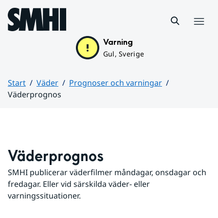
Hoppa till sidans innehåll
Meny
Varning
Gul, Sverige
Start
Väder
Prognoser och varningar
Väderprognos
Huvudinnehåll
Väderprognos
SMHI publicerar väderfilmer måndagar, onsdagar och 
fredagar. Eller vid särskilda väder- eller 
varningssituationer.