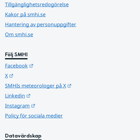
Tillgänglighetsredogörelse
Kakor på smhi.se
Hantering av personuppgifter
Om smhi.se
Följ SMHI
Länk till annan webbplats.
Facebook
Länk till annan webbplats.
X
Länk till annan webbplats.
SMHIs meteorologer på X
Länk till annan webbplats.
Linkedin
Länk till annan webbplats.
Instagram
Policy för sociala medier
Datavärdskap