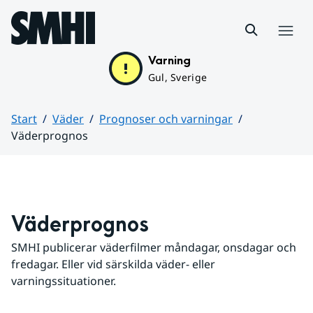
Hoppa till sidans innehåll
Meny
Varning
Gul, Sverige
Start
Väder
Prognoser och varningar
Väderprognos
Huvudinnehåll
Väderprognos
SMHI publicerar väderfilmer måndagar, onsdagar och 
fredagar. Eller vid särskilda väder- eller 
varningssituationer.