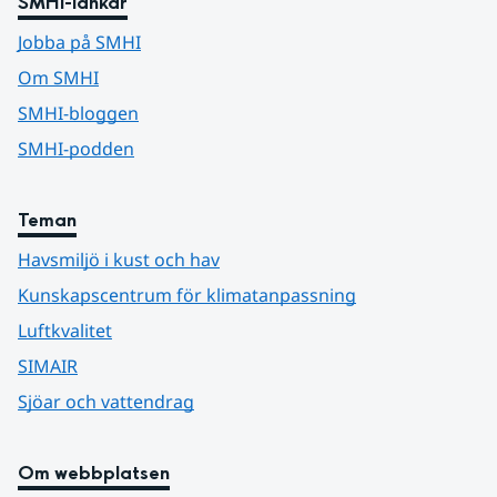
SMHI-länkar
Jobba på SMHI
Om SMHI
SMHI-bloggen
SMHI-podden
Teman
Havsmiljö i kust och hav
Kunskapscentrum för klimatanpassning
Luftkvalitet
SIMAIR
Sjöar och vattendrag
Om webbplatsen