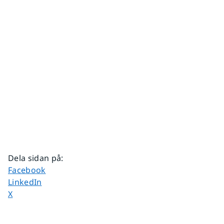
Dela sidan på
:
Dela sidan på
Facebook
Dela sidan på
LinkedIn
Dela sidan på
X