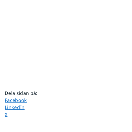
Dela sidan på
:
Dela sidan på
Facebook
Dela sidan på
LinkedIn
Dela sidan på
X