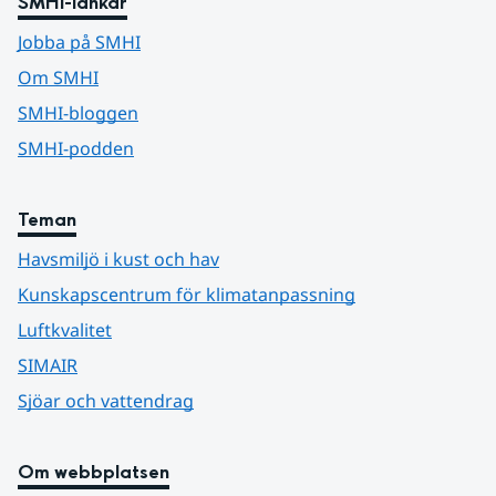
SMHI-länkar
Jobba på SMHI
Om SMHI
SMHI-bloggen
SMHI-podden
Teman
Havsmiljö i kust och hav
Kunskapscentrum för klimatanpassning
Luftkvalitet
SIMAIR
Sjöar och vattendrag
Om webbplatsen