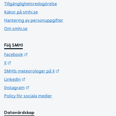
Tillgänglighetsredogörelse
Kakor på smhi.se
Hantering av personuppgifter
Om smhi.se
Följ SMHI
Länk till annan webbplats.
Facebook
Länk till annan webbplats.
X
Länk till annan webbplats.
SMHIs meteorologer på X
Länk till annan webbplats.
Linkedin
Länk till annan webbplats.
Instagram
Policy för sociala medier
Datavärdskap