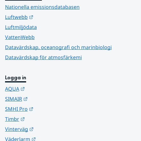
Nationella emissionsdatabasen
Länk till annan webbplats.
Luftwebb
Luftmiljödata
VattenWebb
Datavärdskap, oceanografi och marinbiologi
Datavärdskap för atmosfärkemi
Logga in
Länk till annan webbplats.
AQUA
Länk till annan webbplats.
SIMAIR
Länk till annan webbplats.
SMHI Pro
Länk till annan webbplats.
Timbr
Länk till annan webbplats.
Vinterväg
Länk till annan webbplats.
Väderlarm