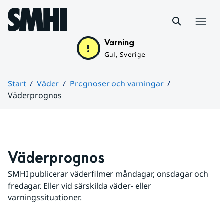
Hoppa till sidans innehåll
Meny
Varning
Gul, Sverige
Start
Väder
Prognoser och varningar
Väderprognos
Huvudinnehåll
Väderprognos
SMHI publicerar väderfilmer måndagar, onsdagar och 
fredagar. Eller vid särskilda väder- eller 
varningssituationer.