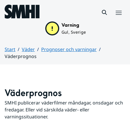
Hoppa till sidans innehåll
Meny
Varning
Gul, Sverige
Start
Väder
Prognoser och varningar
Väderprognos
Huvudinnehåll
Väderprognos
SMHI publicerar väderfilmer måndagar, onsdagar och 
fredagar. Eller vid särskilda väder- eller 
varningssituationer.