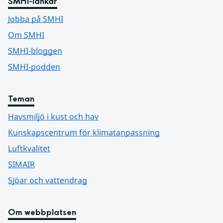
SMHI-länkar
Jobba på SMHI
Om SMHI
SMHI-bloggen
SMHI-podden
Teman
Havsmiljö i kust och hav
Kunskapscentrum för klimatanpassning
Luftkvalitet
SIMAIR
Sjöar och vattendrag
Om webbplatsen