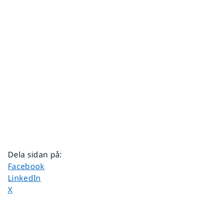
Dela sidan på
:
Dela sidan på
Facebook
Dela sidan på
LinkedIn
Dela sidan på
X