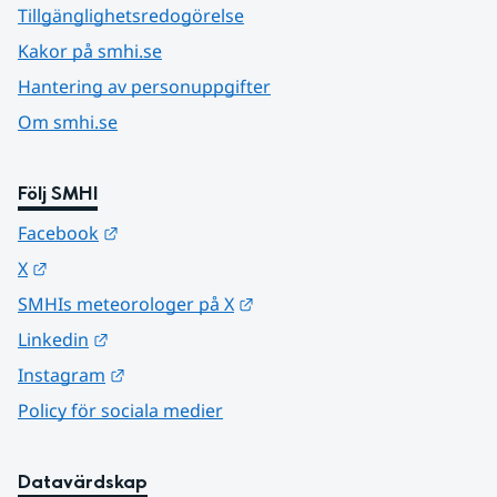
Tillgänglighetsredogörelse
Kakor på smhi.se
Hantering av personuppgifter
Om smhi.se
Följ SMHI
Länk till annan webbplats.
Facebook
Länk till annan webbplats.
X
Länk till annan webbplats.
SMHIs meteorologer på X
Länk till annan webbplats.
Linkedin
Länk till annan webbplats.
Instagram
Policy för sociala medier
Datavärdskap