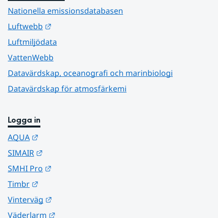
Nationella emissionsdatabasen
Länk till annan webbplats.
Luftwebb
Luftmiljödata
VattenWebb
Datavärdskap, oceanografi och marinbiologi
Datavärdskap för atmosfärkemi
Logga in
Länk till annan webbplats.
AQUA
Länk till annan webbplats.
SIMAIR
Länk till annan webbplats.
SMHI Pro
Länk till annan webbplats.
Timbr
Länk till annan webbplats.
Vinterväg
Länk till annan webbplats.
Väderlarm