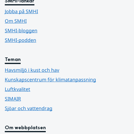
SMHI-länkar
Jobba på SMHI
Om SMHI
SMHI-bloggen
SMHI-podden
Teman
Havsmiljö i kust och hav
Kunskapscentrum för klimatanpassning
Luftkvalitet
SIMAIR
Sjöar och vattendrag
Om webbplatsen