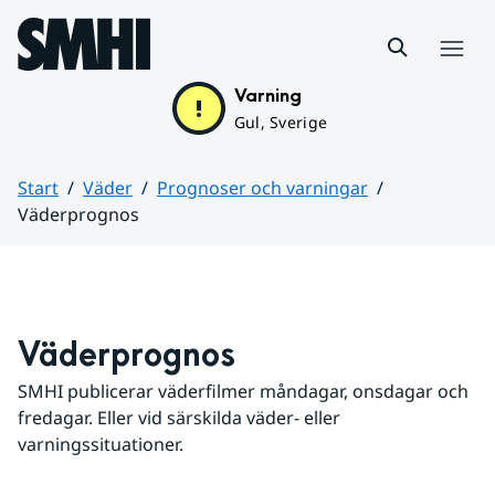
Hoppa till sidans innehåll
Meny
Varning
Gul, Sverige
Start
Väder
Prognoser och varningar
Väderprognos
Huvudinnehåll
Väderprognos
SMHI publicerar väderfilmer måndagar, onsdagar och 
fredagar. Eller vid särskilda väder- eller 
varningssituationer.