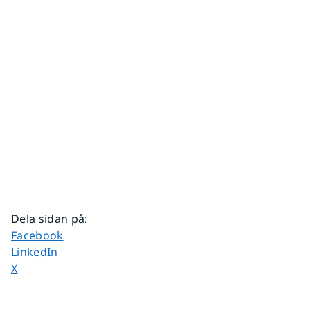
Dela sidan på
:
Dela sidan på
Facebook
Dela sidan på
LinkedIn
Dela sidan på
X