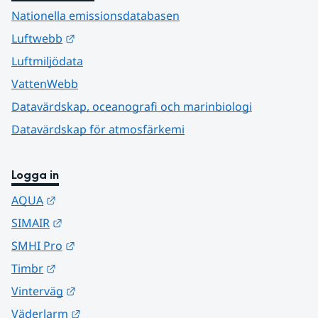
Nationella emissionsdatabasen
Länk till annan webbplats.
Luftwebb
Luftmiljödata
VattenWebb
Datavärdskap, oceanografi och marinbiologi
Datavärdskap för atmosfärkemi
Logga in
Länk till annan webbplats.
AQUA
Länk till annan webbplats.
SIMAIR
Länk till annan webbplats.
SMHI Pro
Länk till annan webbplats.
Timbr
Länk till annan webbplats.
Vinterväg
Länk till annan webbplats.
Väderlarm