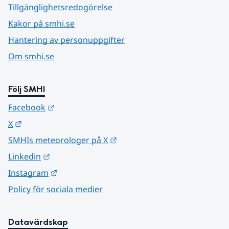
Tillgänglighetsredogörelse
Kakor på smhi.se
Hantering av personuppgifter
Om smhi.se
Följ SMHI
Länk till annan webbplats.
Facebook
Länk till annan webbplats.
X
Länk till annan webbplats.
SMHIs meteorologer på X
Länk till annan webbplats.
Linkedin
Länk till annan webbplats.
Instagram
Policy för sociala medier
Datavärdskap