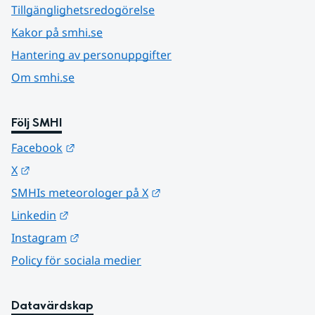
Tillgänglighetsredogörelse
Kakor på smhi.se
Hantering av personuppgifter
Om smhi.se
Följ SMHI
Länk till annan webbplats.
Facebook
Länk till annan webbplats.
X
Länk till annan webbplats.
SMHIs meteorologer på X
Länk till annan webbplats.
Linkedin
Länk till annan webbplats.
Instagram
Policy för sociala medier
Datavärdskap