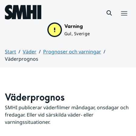
Hoppa till sidans innehåll
Meny
Varning
Gul, Sverige
Start
Väder
Prognoser och varningar
Väderprognos
Huvudinnehåll
Väderprognos
SMHI publicerar väderfilmer måndagar, onsdagar och 
fredagar. Eller vid särskilda väder- eller 
varningssituationer.