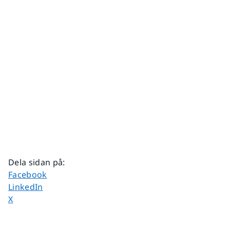
Dela sidan på
:
Dela sidan på
Facebook
Dela sidan på
LinkedIn
Dela sidan på
X