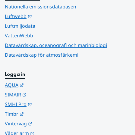
Nationella emissionsdatabasen
Länk till annan webbplats.
Luftwebb
Luftmiljödata
VattenWebb
Datavärdskap, oceanografi och marinbiologi
Datavärdskap för atmosfärkemi
Logga in
Länk till annan webbplats.
AQUA
Länk till annan webbplats.
SIMAIR
Länk till annan webbplats.
SMHI Pro
Länk till annan webbplats.
Timbr
Länk till annan webbplats.
Vinterväg
Länk till annan webbplats.
Väderlarm