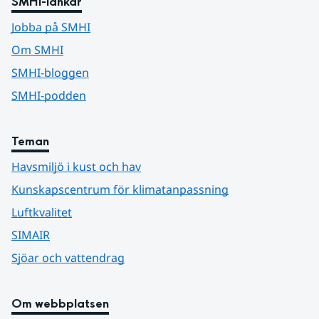
SMHI-länkar
Jobba på SMHI
Om SMHI
SMHI-bloggen
SMHI-podden
Teman
Havsmiljö i kust och hav
Kunskapscentrum för klimatanpassning
Luftkvalitet
SIMAIR
Sjöar och vattendrag
Om webbplatsen