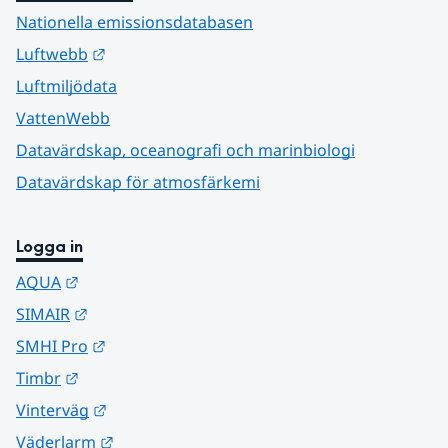
Nationella emissionsdatabasen
Länk till annan webbplats.
Luftwebb
Luftmiljödata
VattenWebb
Datavärdskap, oceanografi och marinbiologi
Datavärdskap för atmosfärkemi
Logga in
Länk till annan webbplats.
AQUA
Länk till annan webbplats.
SIMAIR
Länk till annan webbplats.
SMHI Pro
Länk till annan webbplats.
Timbr
Länk till annan webbplats.
Vinterväg
Länk till annan webbplats.
Väderlarm