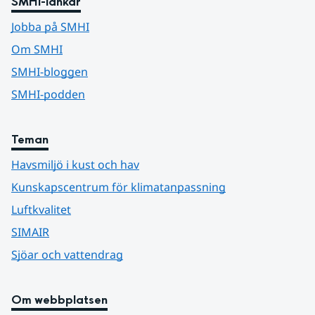
SMHI-länkar
Jobba på SMHI
Om SMHI
SMHI-bloggen
SMHI-podden
Teman
Havsmiljö i kust och hav
Kunskapscentrum för klimatanpassning
Luftkvalitet
SIMAIR
Sjöar och vattendrag
Om webbplatsen