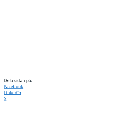
Dela sidan på
:
Dela sidan på
Facebook
Dela sidan på
LinkedIn
Dela sidan på
X