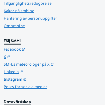
Tillgänglighetsredogörelse
Kakor på smhi.se
Hantering av personuppgifter
Om smhi.se
Följ SMHI
Länk till annan webbplats.
Facebook
Länk till annan webbplats.
X
Länk till annan webbplats.
SMHIs meteorologer på X
Länk till annan webbplats.
Linkedin
Länk till annan webbplats.
Instagram
Policy för sociala medier
Datavärdskap