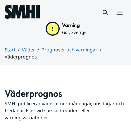
Hoppa till sidans innehåll
Meny
Varning
Gul, Sverige
Start
Väder
Prognoser och varningar
Väderprognos
Huvudinnehåll
Väderprognos
SMHI publicerar väderfilmer måndagar, onsdagar och 
fredagar. Eller vid särskilda väder- eller 
varningssituationer.