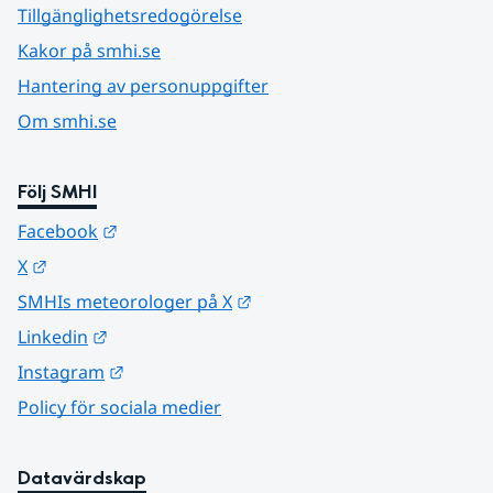
Tillgänglighetsredogörelse
Kakor på smhi.se
Hantering av personuppgifter
Om smhi.se
Följ SMHI
Länk till annan webbplats.
Facebook
Länk till annan webbplats.
X
Länk till annan webbplats.
SMHIs meteorologer på X
Länk till annan webbplats.
Linkedin
Länk till annan webbplats.
Instagram
Policy för sociala medier
Datavärdskap