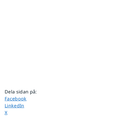
Dela sidan på
:
Dela sidan på
Facebook
Dela sidan på
LinkedIn
Dela sidan på
X