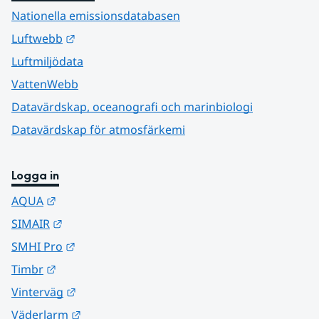
Nationella emissionsdatabasen
Länk till annan webbplats.
Luftwebb
Luftmiljödata
VattenWebb
Datavärdskap, oceanografi och marinbiologi
Datavärdskap för atmosfärkemi
Logga in
Länk till annan webbplats.
AQUA
Länk till annan webbplats.
SIMAIR
Länk till annan webbplats.
SMHI Pro
Länk till annan webbplats.
Timbr
Länk till annan webbplats.
Vinterväg
Länk till annan webbplats.
Väderlarm