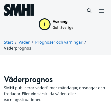
Hoppa till sidans innehåll
Meny
Varning
Gul, Sverige
Start
Väder
Prognoser och varningar
Väderprognos
Huvudinnehåll
Väderprognos
SMHI publicerar väderfilmer måndagar, onsdagar och 
fredagar. Eller vid särskilda väder- eller 
varningssituationer.