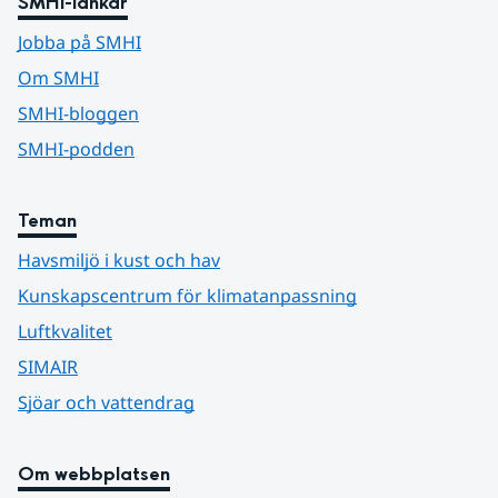
SMHI-länkar
Jobba på SMHI
Om SMHI
SMHI-bloggen
SMHI-podden
Teman
Havsmiljö i kust och hav
Kunskapscentrum för klimatanpassning
Luftkvalitet
SIMAIR
Sjöar och vattendrag
Om webbplatsen