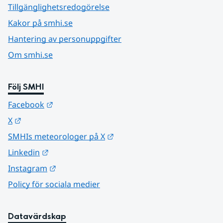
Tillgänglighetsredogörelse
Kakor på smhi.se
Hantering av personuppgifter
Om smhi.se
Följ SMHI
Länk till annan webbplats.
Facebook
Länk till annan webbplats.
X
Länk till annan webbplats.
SMHIs meteorologer på X
Länk till annan webbplats.
Linkedin
Länk till annan webbplats.
Instagram
Policy för sociala medier
Datavärdskap