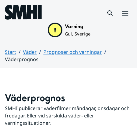
Hoppa till sidans innehåll
Meny
Varning
Gul, Sverige
Start
Väder
Prognoser och varningar
Väderprognos
Huvudinnehåll
Väderprognos
SMHI publicerar väderfilmer måndagar, onsdagar och 
fredagar. Eller vid särskilda väder- eller 
varningssituationer.