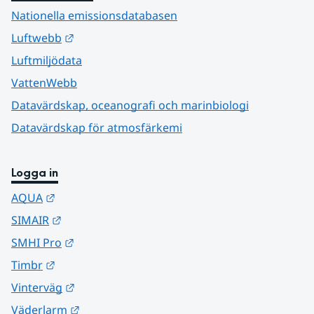
Nationella emissionsdatabasen
Länk till annan webbplats.
Luftwebb
Luftmiljödata
VattenWebb
Datavärdskap, oceanografi och marinbiologi
Datavärdskap för atmosfärkemi
Logga in
Länk till annan webbplats.
AQUA
Länk till annan webbplats.
SIMAIR
Länk till annan webbplats.
SMHI Pro
Länk till annan webbplats.
Timbr
Länk till annan webbplats.
Vinterväg
Länk till annan webbplats.
Väderlarm