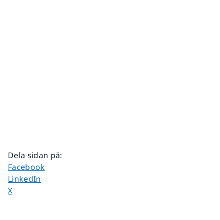
Dela sidan på
:
Dela sidan på
Facebook
Dela sidan på
LinkedIn
Dela sidan på
X