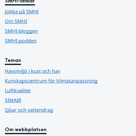
SMHI-länkar
Jobba på SMHI
Om SMHI
SMHI-bloggen
SMHI-podden
Teman
Havsmiljö i kust och hav
Kunskapscentrum för klimatanpassning
Luftkvalitet
SIMAIR
Sjöar och vattendrag
Om webbplatsen