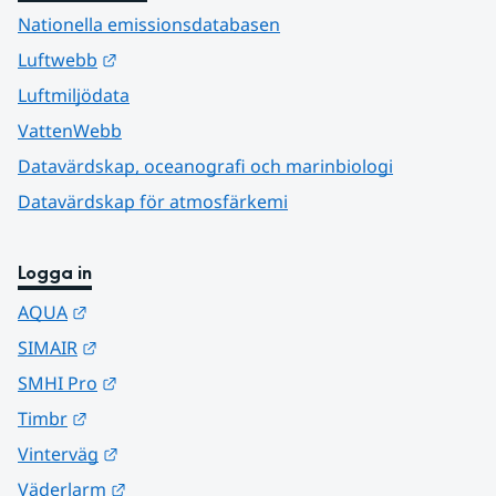
Nationella emissionsdatabasen
Länk till annan webbplats.
Luftwebb
Luftmiljödata
VattenWebb
Datavärdskap, oceanografi och marinbiologi
Datavärdskap för atmosfärkemi
Logga in
Länk till annan webbplats.
AQUA
Länk till annan webbplats.
SIMAIR
Länk till annan webbplats.
SMHI Pro
Länk till annan webbplats.
Timbr
Länk till annan webbplats.
Vinterväg
Länk till annan webbplats.
Väderlarm