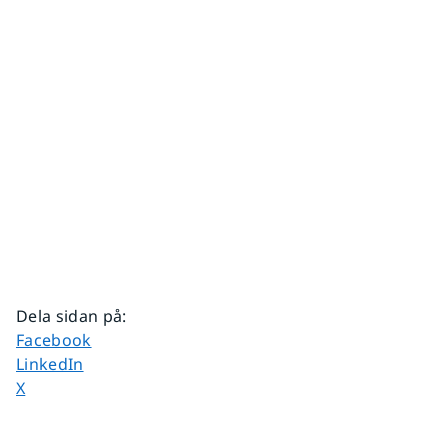
Dela sidan på
:
Dela sidan på
Facebook
Dela sidan på
LinkedIn
Dela sidan på
X