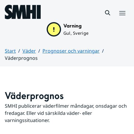
Hoppa till sidans innehåll
Meny
Varning
Gul, Sverige
Start
Väder
Prognoser och varningar
Väderprognos
Huvudinnehåll
Väderprognos
SMHI publicerar väderfilmer måndagar, onsdagar och 
fredagar. Eller vid särskilda väder- eller 
varningssituationer.