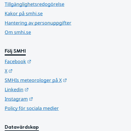
Tillgänglighetsredogörelse
Kakor på smhi.se
Hantering av personuppgifter
Om smhi.se
Följ SMHI
Länk till annan webbplats.
Facebook
Länk till annan webbplats.
X
Länk till annan webbplats.
SMHIs meteorologer på X
Länk till annan webbplats.
Linkedin
Länk till annan webbplats.
Instagram
Policy för sociala medier
Datavärdskap