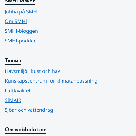
SMHI-länkar
Jobba på SMHI
Om SMHI
SMHI-bloggen
SMHI-podden
Teman
Havsmiljö i kust och hav
Kunskapscentrum för klimatanpassning
Luftkvalitet
SIMAIR
Sjöar och vattendrag
Om webbplatsen