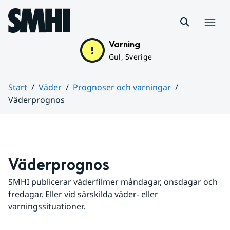
Hoppa till sidans innehåll
Meny
Varning
Gul, Sverige
Start
Väder
Prognoser och varningar
Väderprognos
Huvudinnehåll
Väderprognos
SMHI publicerar väderfilmer måndagar, onsdagar och 
fredagar. Eller vid särskilda väder- eller 
varningssituationer.