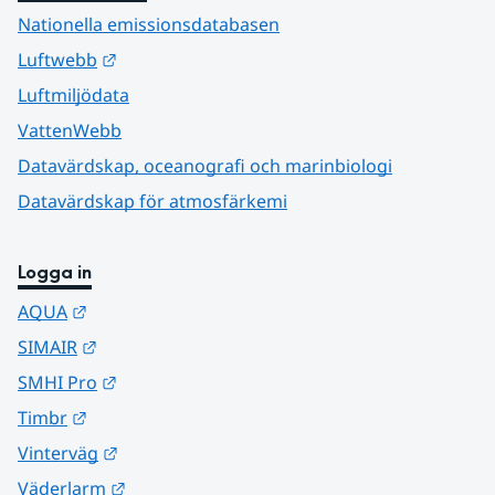
Nationella emissionsdatabasen
Länk till annan webbplats.
Luftwebb
Luftmiljödata
VattenWebb
Datavärdskap, oceanografi och marinbiologi
Datavärdskap för atmosfärkemi
Logga in
Länk till annan webbplats.
AQUA
Länk till annan webbplats.
SIMAIR
Länk till annan webbplats.
SMHI Pro
Länk till annan webbplats.
Timbr
Länk till annan webbplats.
Vinterväg
Länk till annan webbplats.
Väderlarm