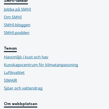
SMHI-länkar
Jobba på SMHI
Om SMHI
SMHI-bloggen
SMHI-podden
Teman
Havsmiljö i kust och hav
Kunskapscentrum för klimatanpassning
Luftkvalitet
SIMAIR
Sjöar och vattendrag
Om webbplatsen