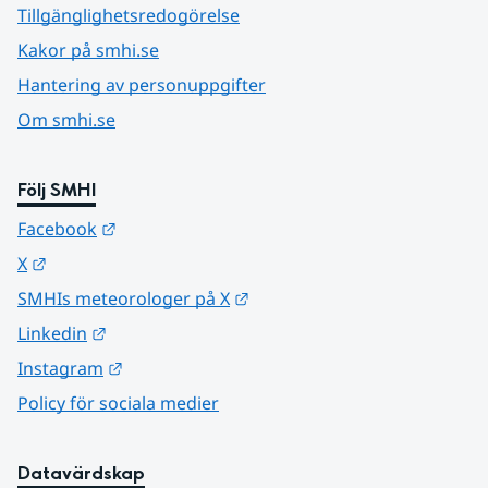
Tillgänglighetsredogörelse
Kakor på smhi.se
Hantering av personuppgifter
Om smhi.se
Följ SMHI
Länk till annan webbplats.
Facebook
Länk till annan webbplats.
X
Länk till annan webbplats.
SMHIs meteorologer på X
Länk till annan webbplats.
Linkedin
Länk till annan webbplats.
Instagram
Policy för sociala medier
Datavärdskap