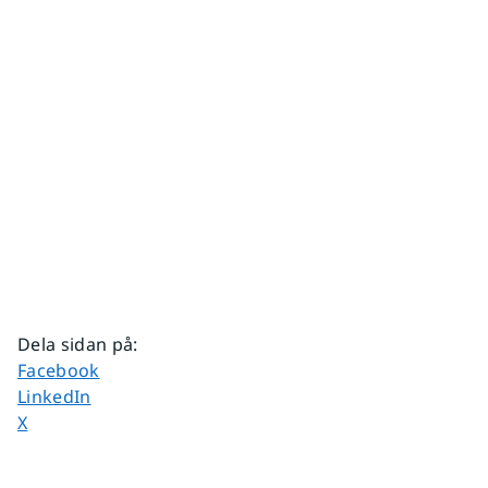
Dela sidan på
:
Dela sidan på
Facebook
Dela sidan på
LinkedIn
Dela sidan på
X