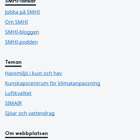
SMHI-länkar
Jobba på SMHI
Om SMHI
SMHI-bloggen
SMHI-podden
Teman
Havsmiljö i kust och hav
Kunskapscentrum för klimatanpassning
Luftkvalitet
SIMAIR
Sjöar och vattendrag
Om webbplatsen