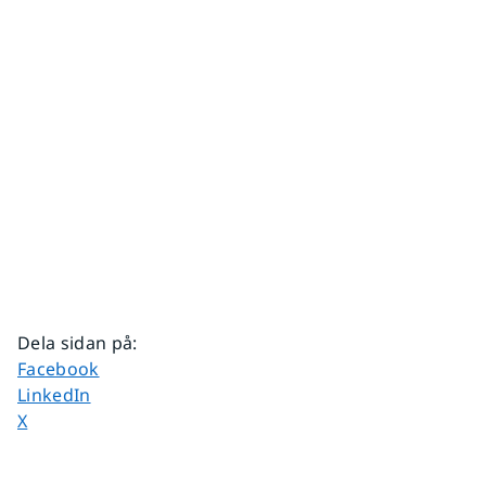
Dela sidan på
:
Dela sidan på
Facebook
Dela sidan på
LinkedIn
Dela sidan på
X