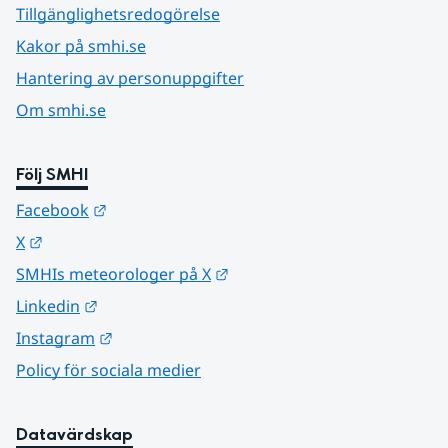
Tillgänglighetsredogörelse
Kakor på smhi.se
Hantering av personuppgifter
Om smhi.se
Följ SMHI
Länk till annan webbplats.
Facebook
Länk till annan webbplats.
X
Länk till annan webbplats.
SMHIs meteorologer på X
Länk till annan webbplats.
Linkedin
Länk till annan webbplats.
Instagram
Policy för sociala medier
Datavärdskap