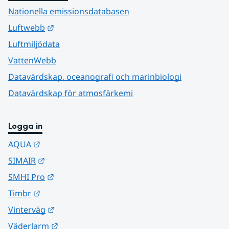
Nationella emissionsdatabasen
Länk till annan webbplats.
Luftwebb
Luftmiljödata
VattenWebb
Datavärdskap, oceanografi och marinbiologi
Datavärdskap för atmosfärkemi
Logga in
Länk till annan webbplats.
AQUA
Länk till annan webbplats.
SIMAIR
Länk till annan webbplats.
SMHI Pro
Länk till annan webbplats.
Timbr
Länk till annan webbplats.
Vinterväg
Länk till annan webbplats.
Väderlarm