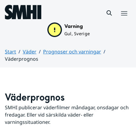
Hoppa till sidans innehåll
Meny
Varning
Gul, Sverige
Start
Väder
Prognoser och varningar
Väderprognos
Huvudinnehåll
Väderprognos
SMHI publicerar väderfilmer måndagar, onsdagar och 
fredagar. Eller vid särskilda väder- eller 
varningssituationer.